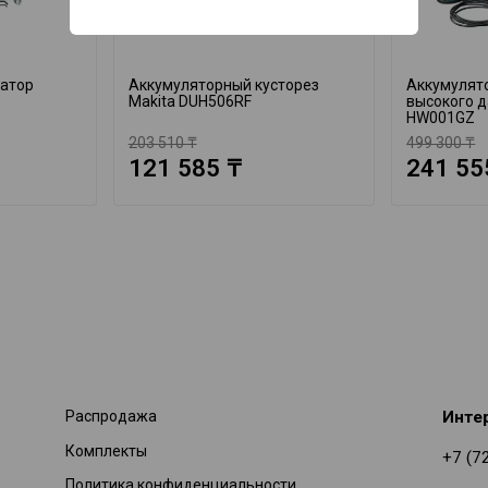
катор
Аккумуляторный кусторез
Аккумулят
Makita DUH506RF
высокого д
HW001GZ
203 510 ₸
499 300 ₸
121 585 ₸
241 55
Распродажа
Инте
Комплекты
+7 (7
Политика конфиденциальности