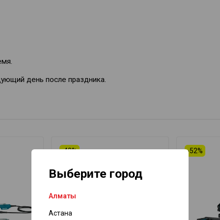
емя.
дующий день после праздника.
-40%
-52%
Выберите город
Алматы
Астана