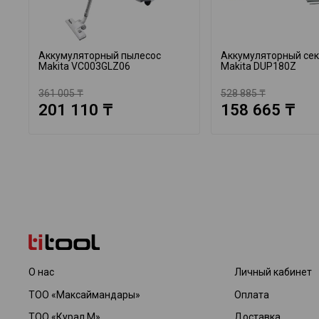
Аккумуляторный пылесос
Аккумуляторный се
Makita VC003GLZ06
Makita DUP180Z
361 005 ₸
528 885 ₸
201 110 ₸
158 665 ₸
О нас
Личный кабинет
ТОО «Максаймандары»
Оплата
ТОО «Курал М»
Доставка