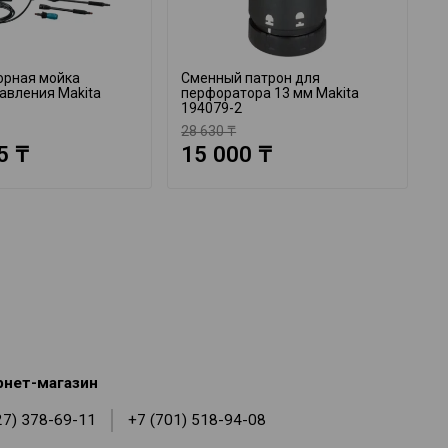
орная мойка
Сменный патрон для
А
авления Makita
перфоратора 13 мм Makita
M
194079-2
28 630 ₸
1
5 ₸
15 000 ₸
рнет-магазин
27) 378-69-11
+7 (701) 518-94-08