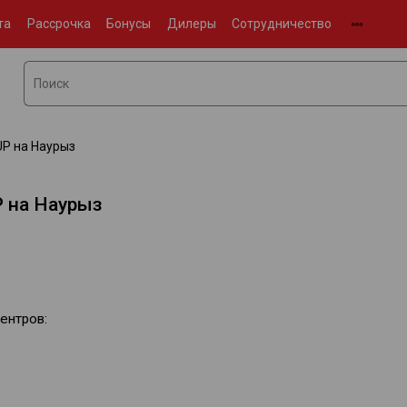
та
Рассрочка
Бонусы
Дилеры
Сотрудничество
UP на Наурыз
 на Наурыз
ентров: