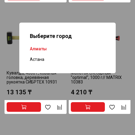
Выберите город
Алматы
Астана
Кувалда, 4000 г, кованая
Молоток слесарный
головка, деревянная
''optimal'', 1000 г// MATRIX
рукоятка СИБРТЕХ 10931
10383
13 135 ₸
4 210 ₸