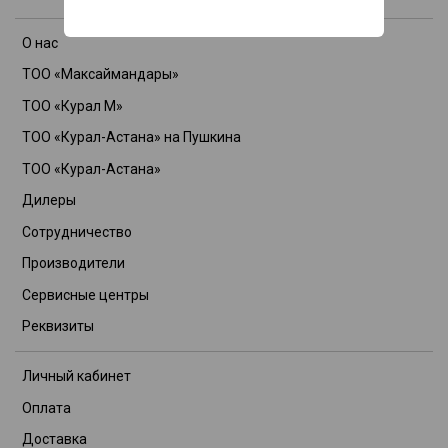
О нас
ТОО «Максаймандары»
ТОО «Курал М»
ТОО «Курал-Астана» на Пушкина
ТОО «Курал-Астана»
Дилеры
Сотрудничество
Производители
Сервисные центры
Реквизиты
Личный кабинет
Оплата
Доставка