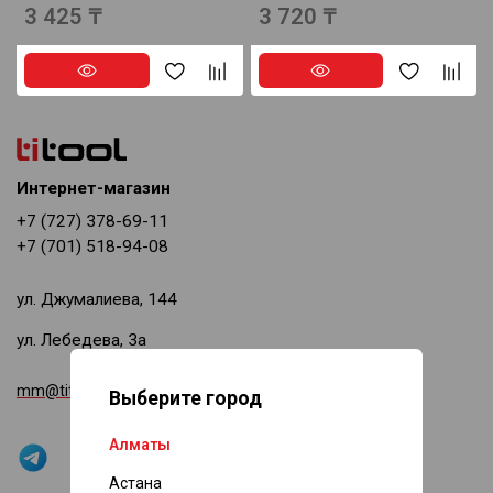
3 425 ₸
3 720 ₸
Интернет-магазин
+7 (727) 378-69-11
+7 (701) 518-94-08
ул. Джумалиева, 144
ул. Лебедева, 3а
mm@titool.kz
Выберите город
Алматы
Астана