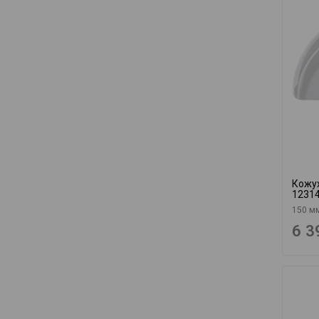
Кожух
1231
150 м
6 3