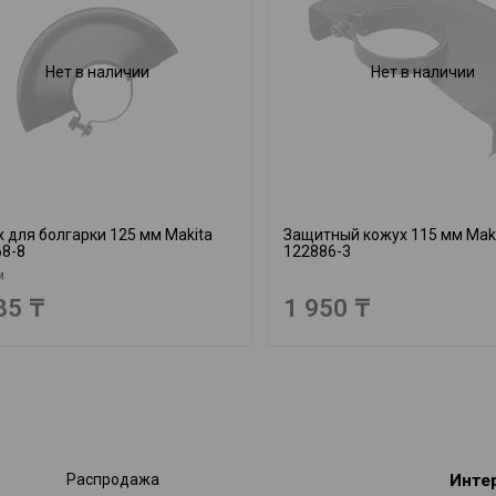
Нет в наличии
Нет в наличии
 для болгарки 125 мм Makita
Защитный кожух 115 мм Mak
68-8
122886-3
м
85 ₸
1 950 ₸
Распродажа
Инте