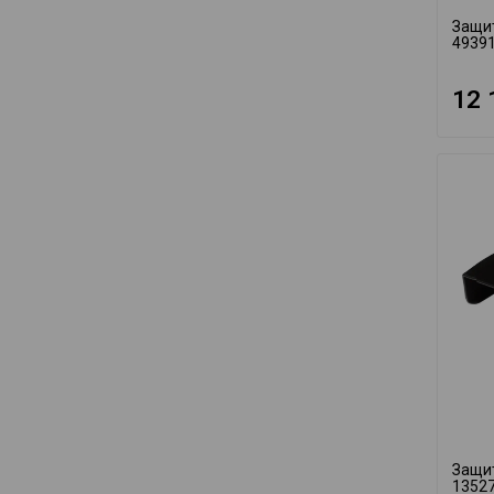
Защи
4939
12 
Защит
1352