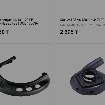
 защитный KS 120 EB
Кожух 125 мм Makita 347480
NHEBEL FESTOOL 470636
GA005G/013G/023G/029G/GA50
50 ₸
2 395 ₸