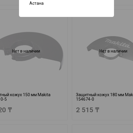
Астана
Нет в наличии
Нет в наличии
ный кожух 150 мм Makita
Защитный кожух 180 мм Mak
10-5
154674-0
20 ₸
2 515 ₸