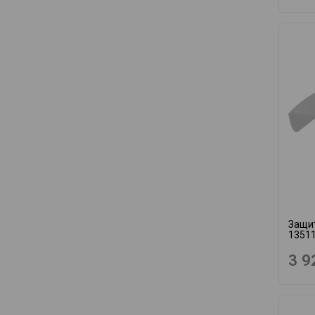
Защит
1351
3 9