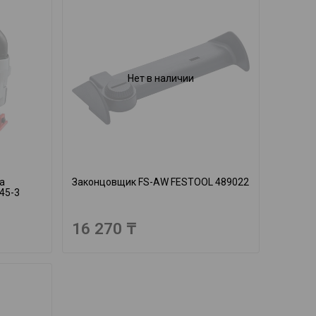
Нет в наличии
а
Законцовщик FS-AW FESTOOL 489022
45-3
16 270 ₸