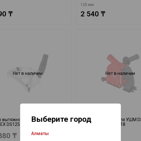
125 мм
90 ₸
2 540 ₸
Нет в наличии
Нет в наличии
Выберите город
х вытяжной для УШМ DS 125
Кожух вытяжной для УШМ DS
EX DS12500018
WORTEX DS125D0018
Алматы
380 ₸
19 980 ₸