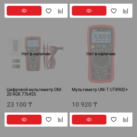
Нет в наличии
Нет в наличии
Цифровой мультиметр DM-
Мультиметр UNI-T UT890D+
20 RGK 776455
23 100 ₸
10 920 ₸