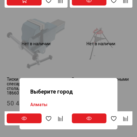
Нет в наличии
Нет в наличии
Тиски
Верстак-тренога с цепными
слесарные,63мм,креп.для
тисками ROTORICA
стола,винт.зажим RUSSIA
RT.1184600
Выберите город
18660
50 440 ₸
144 200 ₸
Алматы
Астана