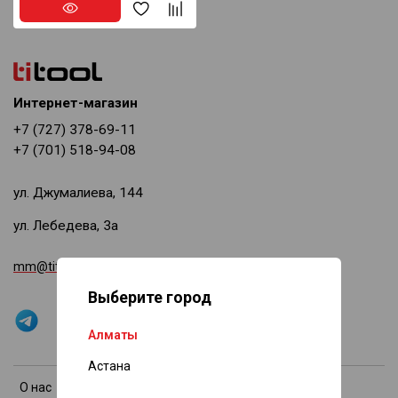
Интернет-магазин
+7 (727) 378-69-11
+7 (701) 518-94-08
ул. Джумалиева, 144
ул. Лебедева, 3а
mm@titool.kz
Выберите город
Алматы
Астана
О нас