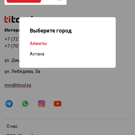
Интернет-магазин
Выберите город
+7 (727) 378-69-11
Алматы
+7 (701) 518-94-08
Астана
ул. Джумалиева, 144
ул. Лебедева, 3а
mm@titool.kz
О нас