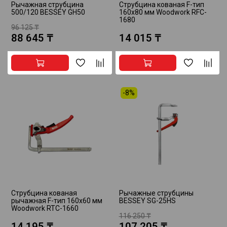
Рычажная струбцина
Струбцина кованая F-тип
500/120 BESSEY GH50
160х80 мм Woodwork RFC-
1680
96 125 ₸
88 645 ₸
14 015 ₸
-8%
Струбцина кованая
Рычажные струбцины
рычажная F-тип 160х60 мм
BESSEY SG-25HS
Woodwork RTC-1660
116 250 ₸
14 195 ₸
107 205 ₸