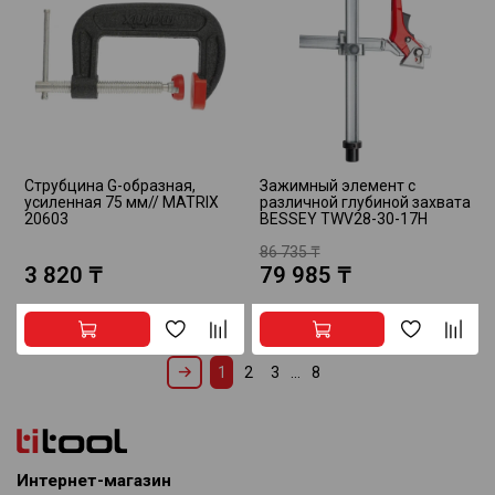
Струбцина G-образная,
Зажимный элемент с
усиленная 75 мм// MATRIX
различной глубиной захвата
20603
BESSEY TWV28-30-17H
86 735 ₸
3 820 ₸
79 985 ₸
1
2
3
…
8
Интернет-магазин