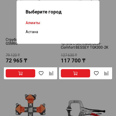
Выберите город
Алматы
Астана
Струбцина ClassiX BESSEY
Струбцина из ковкого
GSM60
чугуна с системой Best-
Comfort BESSEY TGK300-2K
79 120 ₸
127 630 ₸
72 965 ₸
117 700 ₸