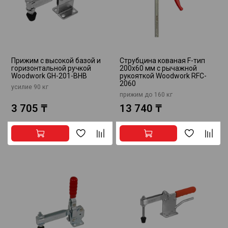
Прижим с высокой базой и
Струбцина кованая F-тип
горизонтальной ручкой
200х60 мм c рычажной
Woodwork GH-201-BHB
рукояткой Woodwork RFC-
2060
усилие 90 кг
прижим до 160 кг
3 705 ₸
13 740 ₸