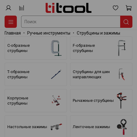
Главная
Ручные инструменты
Струбцины и зажимы
С-образные
F-образные
струбцины
струбцины
Т-образные
Струбцины для шин
струбцины
направляющих
Корпусные
Рычажные струбцины
струбцины
Настольные зажимы
Ленточные зажимы