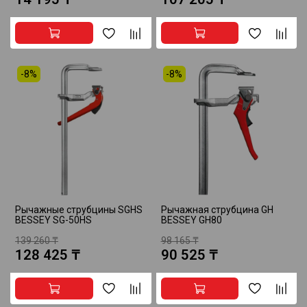
-8%
-8%
Рычажные струбцины SGHS
Рычажная струбцина GH
BESSEY SG-50HS
BESSEY GH80
139 260 ₸
98 165 ₸
128 425 ₸
90 525 ₸