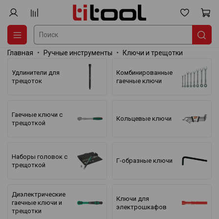
Главная
Ручные инструменты
Ключи и трещотки
Удлинители для
Комбинированные
трещоток
гаечные ключи
Гаечные ключи с
Кольцевые ключи
трещоткой
Наборы головок с
Г-образные ключи
трещоткой
Диэлектрические
Ключи для
гаечные ключи и
электрошкафов
трещотки