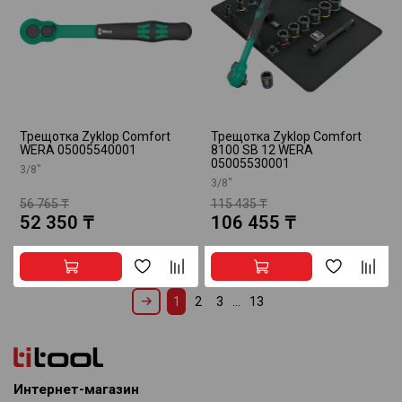
Трещотка Zyklop Comfort
Трещотка Zyklop Comfort
WERA 05005540001
8100 SB 12 WERA
05005530001
3/8"
3/8"
56 765 ₸
115 435 ₸
52 350 ₸
106 455 ₸
1
2
3
…
13
Интернет-магазин