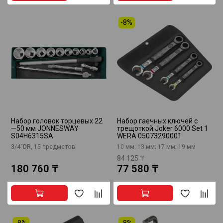
-8%
Набор головок торцевых 22
Набор гаечных ключей с
—50 мм JONNESWAY
трещоткой Joker 6000 Set 1
S04H6315SA
WERA 05073290001
3/4"DR, 15 предметов
10 мм; 13 мм; 17 мм; 19 мм
84 125 ₸
180 760 ₸
77 580 ₸
-8%
-8%