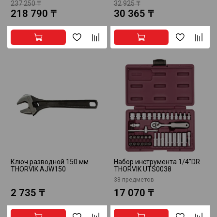
237 250 ₸
32 925 ₸
218 790 ₸
30 365 ₸
Ключ разводной 150 мм
Набор инструмента 1/4"DR
THORVIK AJW150
THORVIK UTS0038
38 предметов
2 735 ₸
17 070 ₸