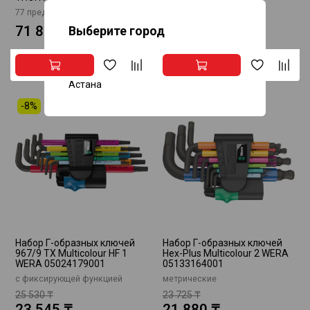
77 предметов
56 предметов
71 835 ₸
48 315 ₸
Выберите город
Алматы
Астана
-8%
-8%
Набор Г-образных ключей
Набор Г-образных ключей
967/9 TX Multicolour HF 1
Hex-Plus Multicolour 2 WERA
WERA 05024179001
05133164001
с фиксирующей функцией
метрические
25 530 ₸
23 725 ₸
23 545 ₸
21 880 ₸