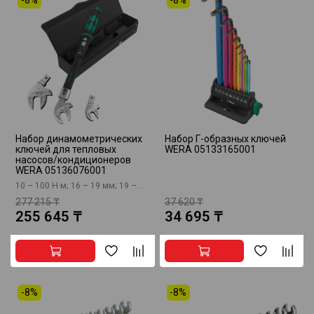
Набор динамометрических
Набор Г-образных ключей
ключей для тепловых
WERA 05133165001
насосов/кондиционеров
WERA 05136076001
10 – 100 Н·м; 16 – 19 мм; 19 –...
277 215 ₸
37 620 ₸
255 645 ₸
34 695 ₸
-8%
-8%