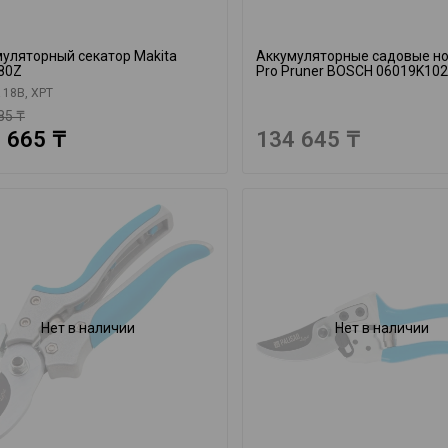
уляторный секатор Makita
Аккумуляторные садовые н
80Z
Pro Pruner BOSCH 06019K10
 18В, XPT
85 ₸
 665 ₸
134 645 ₸
Нет в наличии
Нет в наличии