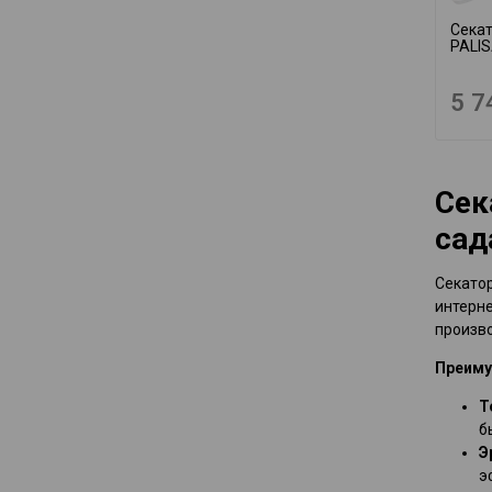
Секат
PALI
5 7
Сек
сад
Секатор
интерн
произво
Преиму
Т
б
Э
э