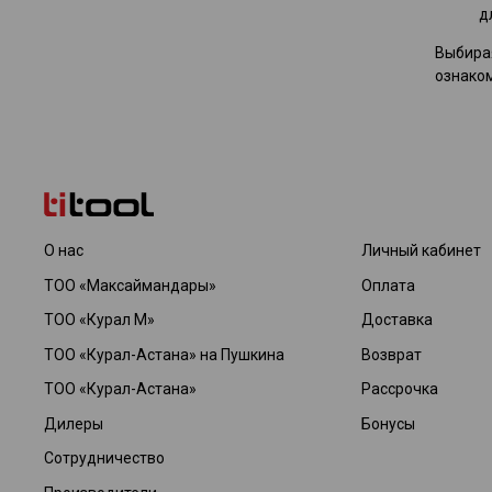
д
Выбирая
ознаком
О нас
Личный кабинет
ТОО «Максаймандары»
Оплата
ТОО «Курал М»
Доставка
ТОО «Курал-Астана» на Пушкина
Возврат
ТОО «Курал-Астана»
Рассрочка
Дилеры
Бонусы
Сотрудничество