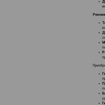
Д
и
Рекоме
Т
к
Д
с
М
п
Р
п
Приобре
Г
п
П
п
Б
у
Г