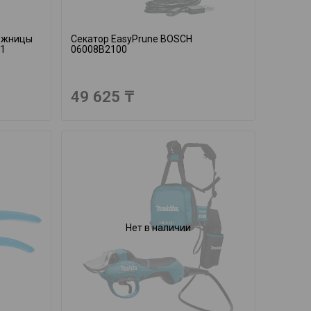
ожницы
Секатор EasyPrune BOSCH
21
06008B2100
49 625 ₸
Нет в наличии