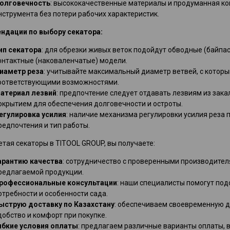
олговечность
: высококачественные материалы и продуманная ко
нструмента без потери рабочих характеристик.
ндации по выбору секатора:
ип секатора
: для обрезки живых веток подойдут обводные (байпас
онтактные (наковаленчатые) модели.
иаметр реза
: учитывайте максимальный диаметр ветвей, с которы
оответствующими возможностями.
атериал лезвий
: предпочтение следует отдавать лезвиям из за
окрытием для обеспечения долговечности и остроты.
егулировка усилия
: наличие механизма регулировки усилия реза
редпочтения и тип работы.
тая секаторы в TITOOL GROUP, вы получаете:
арантию качества
: сотрудничество с проверенными производите
редлагаемой продукции.
рофессиональные консультации
: наши специалисты помогут по
отребности и особенности сада.
ыструю доставку по Казахстану
: обеспечиваем своевременную д
добство и комфорт при покупке.
ибкие условия оплаты
: предлагаем различные варианты оплаты, в