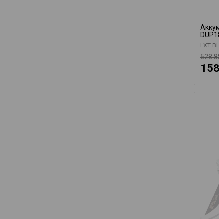
Аккум
DUP1
LXT BL
528 8
158