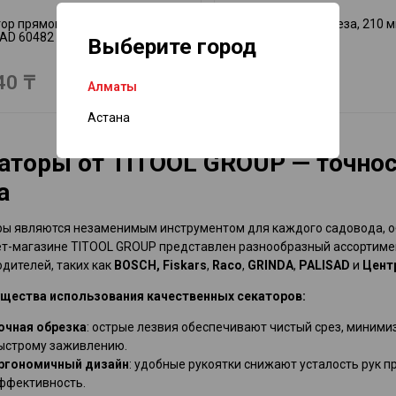
ор прямого реза, 205 мм
Секатор прямого реза, 210 
SAD 60482
PALISAD 60481
Выберите город
40 ₸
8 005 ₸
Алматы
Астана
аторы от TITOOL GROUP — точнос
а
ы являются незаменимым инструментом для каждого садовода, об
ет-магазине TITOOL GROUP представлен разнообразный ассортиме
дителей, таких как
BOSCH,
Fiskars
,
Raco
,
GRINDA
,
PALISAD
и
Цент
щества использования качественных секаторов:
очная обрезка
: острые лезвия обеспечивают чистый срез, миними
ыстрому заживлению.
ргономичный дизайн
: удобные рукоятки снижают усталость рук п
ффективность.