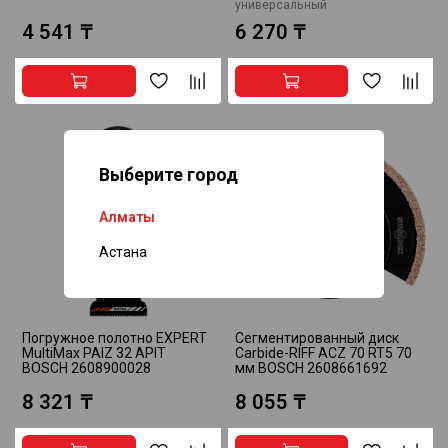
универсальный
4 541 ₸
6 270 ₸
Выберите город
Алматы
Астана
Погружное полотно EXPERT
Сегментированный диск
MultiMax PAIZ 32 APIT
Carbide-RIFF ACZ 70 RT5 70
BOSCH 2608900028
мм BOSCH 2608661692
8 321 ₸
8 055 ₸