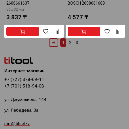
2608661637
BOSCH 2608661688
50 x 32 мм
3 837 ₸
4 577 ₸
1
2
3
Интернет-магазин
+7 (727) 378-69-11
+7 (701) 518-94-08
ул. Джумалиева, 144
ул. Лебедева, 3а
mm@titool.kz