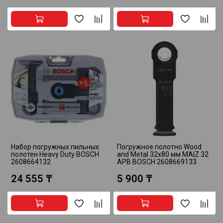
Набор погружных пильных
Погружное полотно Wood
полотен Heavy Duty BOSCH
and Metal 32х80 мм MAIZ 32
2608664132
APB BOSCH 2608669133
24 555 ₸
5 900 ₸