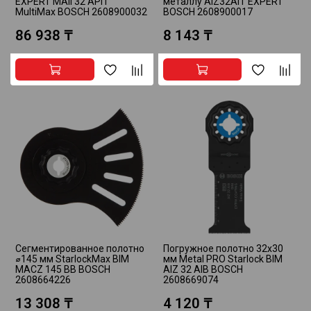
EXPERT MAII 32 APIT
металлу AIZ32AIT EXPERT
MultiMax BOSCH 2608900032
BOSCH 2608900017
86 938 ₸
8 143 ₸
Сегментированное полотно
Погружное полотно 32x30
⌀145 мм StarlockMax BIM
мм Metal PRO Starlock BIM
MACZ 145 BB BOSCH
AIZ 32 AIB BOSCH
2608664226
2608669074
13 308 ₸
4 120 ₸