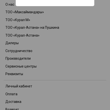
О нас
ТОО «Максаймандары»
ТОО «Курал М»
ТОО «Курал-Астана» на Пушкина
ТОО «Курал-Астана»
Дилеры
Сотрудничество
Производители
Сервисные центры
Реквизиты
Личный кабинет
Оплата
Доставка
Возврат