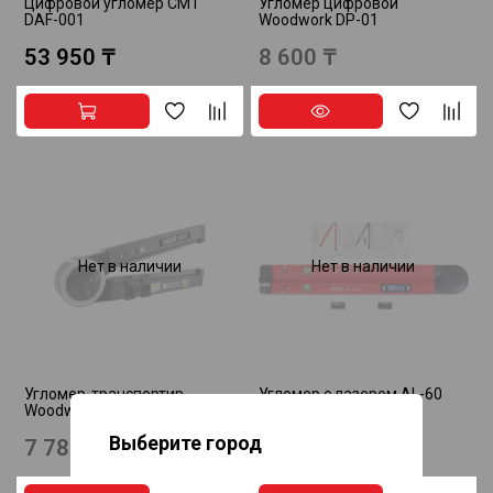
Цифровой угломер CMT
Угломер цифровой
DAF-001
Woodwork DP-01
53 950 ₸
8 600 ₸
Нет в наличии
Нет в наличии
Угломер-транспортир
Угломер с лазером AL-60
Woodwork MSP-005
RGK 778053
Выберите город
7 780 ₸
15 750 ₸
Алматы