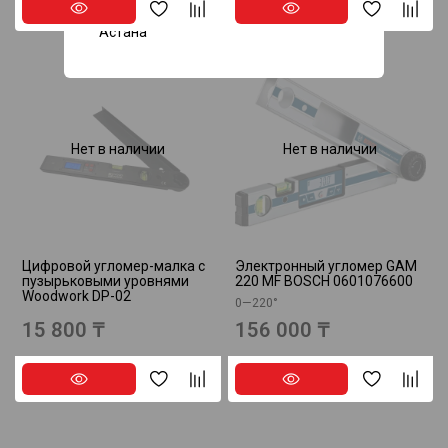
Астана
Нет в наличии
Нет в наличии
Цифровой угломер-малка с
Электронный угломер GAM
пузырьковыми уровнями
220 MF BOSCH 0601076600
Woodwork DP-02
0—220°
15 800 ₸
156 000 ₸