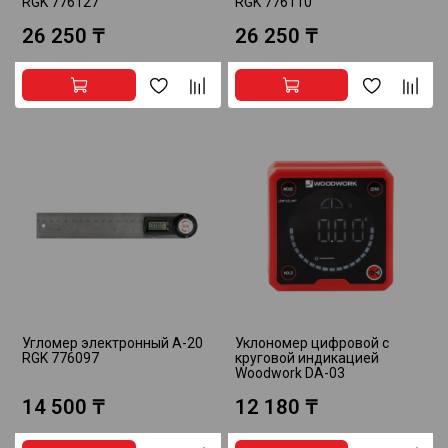
RGK 776127
RGK 776110
26 250 ₸
26 250 ₸
Угломер электронный A-20
Уклономер цифровой c
RGK 776097
круговой индикацией
Woodwork DA-03
14 500 ₸
12 180 ₸