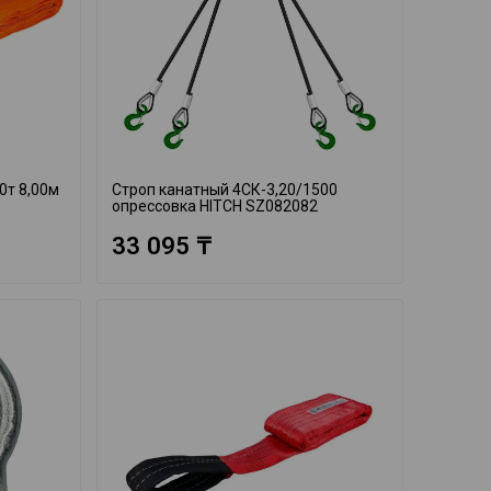
0т 8,00м
Строп канатный 4СК-3,20/1500
опрессовка HITCH SZ082082
33 095 ₸