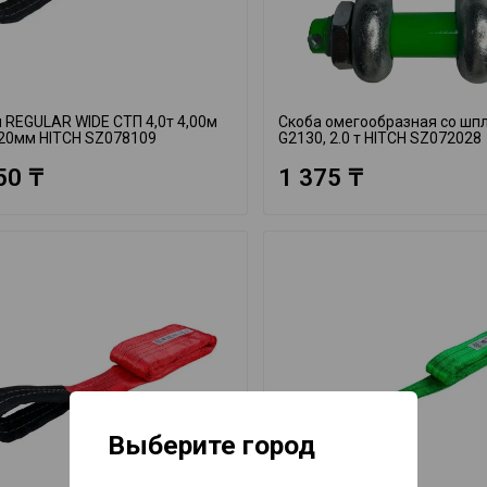
 REGULAR WIDE СТП 4,0т 4,00м
Скоба омегообразная со шп
20мм HITCH SZ078109
G2130, 2.0 т HITCH SZ072028
50 ₸
1 375 ₸
Выберите город