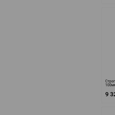
Строп
100м
9 3