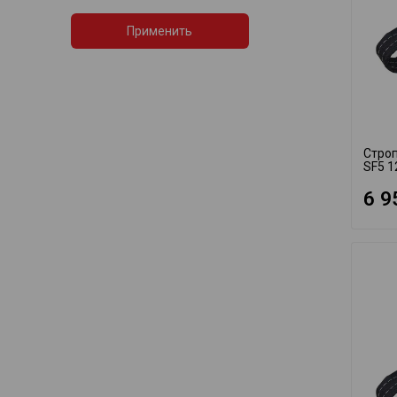
Применить
Строп
SF5 1
6 9