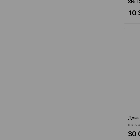
SF5 1
10 
Домк
в кейс
30 