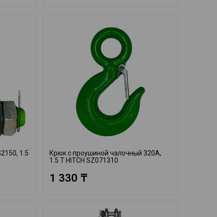
2150, 1.5
Крюк с проушиной чалочный 320A,
1.5 Т HITCH SZ071310
1 330 ₸