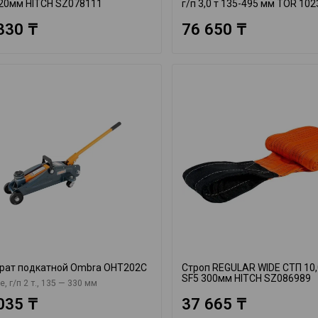
20мм HITCH SZ078111
г/п 3,0 т 135-495 мм TOR 10
330 ₸
76 650 ₸
рат подкатной Ombra OHT202C
Строп REGULAR WIDE СТП 10,
SF5 300мм HITCH SZ086989
е, г/п 2 т., 135 — 330 мм
035 ₸
37 665 ₸