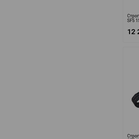
Строп
SF5 1
12 
Строп