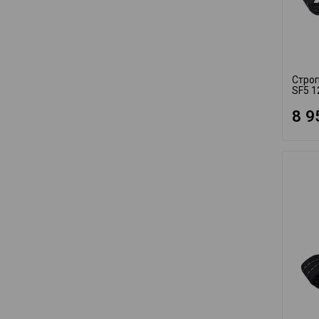
Строп
SF5 1
8 9