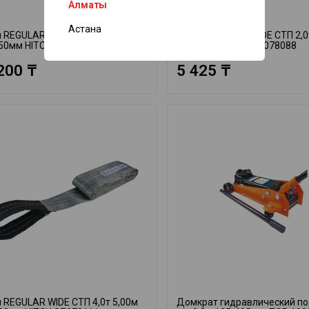
Алматы
Астана
 REGULAR WIDE СТП 5,0т 4,00м
Строп REGULAR WIDE СТП 2,0
50мм HITCH SZ078121
SF5 60мм HITCH SZ078088
200 ₸
5 425 ₸
 REGULAR WIDE СТП 4,0т 5,00м
Домкрат гидравлический п