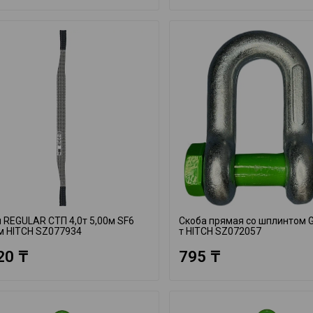
 REGULAR СТП 4,0т 5,00м SF6
Скоба прямая со шплинтом G
м HITCH SZ077934
т HITCH SZ072057
20 ₸
795 ₸