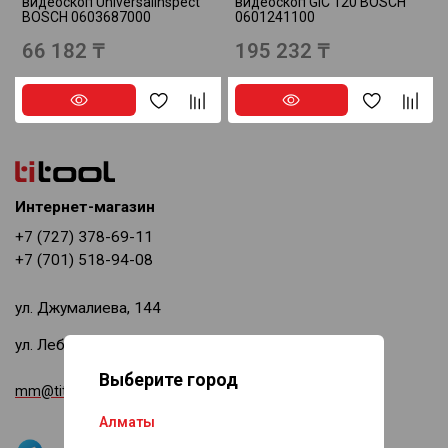
видеоскоп UniversalInspect
видеоскоп GIC 120 BOSCH
BOSCH 0603687000
0601241100
66 182 ₸
195 232 ₸
Интернет-магазин
+7 (727) 378-69-11
+7 (701) 518-94-08
ул. Джумалиева, 144
ул. Лебедева, 3а
Выберите город
mm@titool.kz
Алматы