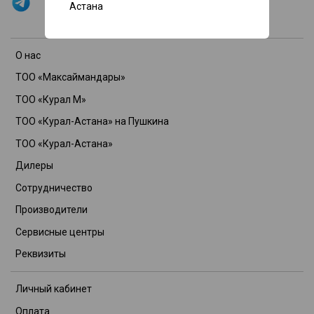
Астана
О нас
ТОО «Максаймандары»
ТОО «Курал М»
ТОО «Курал-Астана» на Пушкина
ТОО «Курал-Астана»
Дилеры
Сотрудничество
Производители
Сервисные центры
Реквизиты
Личный кабинет
Оплата