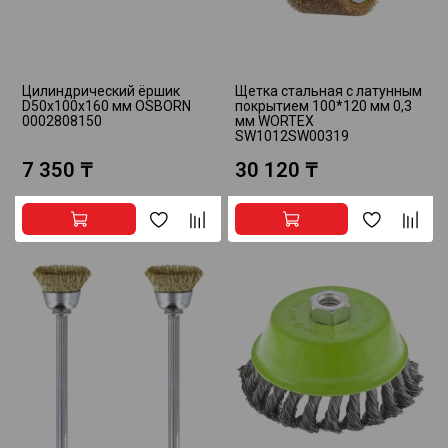
Цилиндрический ёршик
Щетка стальная с латунным
D50x100x160 мм OSBORN
покрытием 100*120 мм 0,3
0002808150
мм WORTEX
SW1012SW00319
7 350 ₸
30 120 ₸