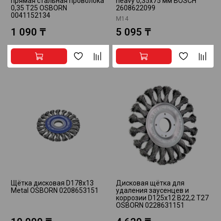
прямая стальная проволока
heavy 0,35х75 мм BOSCH
0,35 Т25 OSBORN
2608622099
0041152134
М14
1 090 ₸
5 095 ₸
Щётка дисковая D178x13
Дисковая щётка для
Metal OSBORN 0208653151
удаления заусенцев и
коррозии D125x12 B22,2 Т27
OSBORN 0228631151