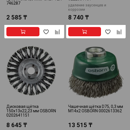
746287
удаление заусенцев и
коррозии
2 585 ₸
8 740 ₸
Дисковая щётка
Чашечная щётка D75, 0,3 мм
150х13х22,23 мм OSBORN
M14x2 OSBORN 0002613362
0202641151
8 645 ₸
13 515 ₸