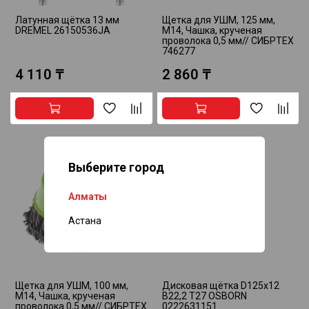
Латунная щётка 13 мм
Щетка для УШМ, 125 мм,
DREMEL 26150536JA
М14, Чашка, крученая
проволока 0,5 мм// СИБРТЕХ
746277
4 110 ₸
2 860 ₸
Выберите город
Алматы
Астана
Щетка для УШМ, 100 мм,
Дисковая щётка D125x12
М14, Чашка, крученая
B22,2 Т27 OSBORN
проволока 0,5 мм// СИБРТЕХ
0222631151