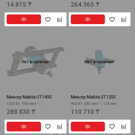
14 815 ₸
264 365 ₸
Нет в наличии
Нет в наличии
Миксер Makita UT1400
Миксер Makita UT1200
1300 Вт, 900 минˉ¹,
960 Вт, 580 минˉ¹, 120 мм
288 830 ₸
110 710 ₸