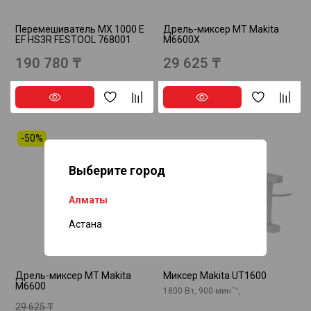
Перемешиватель MX 1000 E
Дрель-миксер MT Makita
EF HS3R FESTOOL 768001
M6600X
190 780 ₸
29 625 ₸
-50%
Выберите город
Нет в наличии
Нет в наличии
Алматы
Астана
Дрель-миксер MT Makita
Миксер Makita UT1600
M6600
1800 Вт, 900 минˉ¹,
29 625 ₸