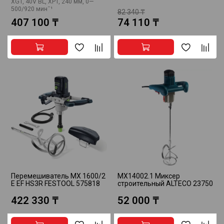
XGT, 40V BL, XPT, 240 мм, 0—
500/920 минˉ¹
82 340 ₸
407 100 ₸
74 110 ₸
Перемешиватель MX 1600/2
MX14002.1 Миксер
E EF HS3R FESTOOL 575818
строительный ALTECO 23750
422 330 ₸
52 000 ₸