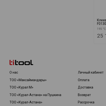
Клеев
F013
195 °C
25 
О нас
Личный кабинет
ТОО «Максаймандары»
Оплата
ТОО «Курал М»
Доставка
ТОО «Курал-Астана» на Пушкина
Возврат
ТОО «Курал-Астана»
Рассрочка