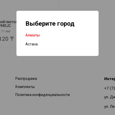
Выберите город
ой пистолет 940 DREMEL
0940JC
, 11 мм
Алматы
120 ₸
Астана
Распродажа
Инте
Комплекты
+7 (7
Политика конфиденциальности
ул. Д
ул. Л