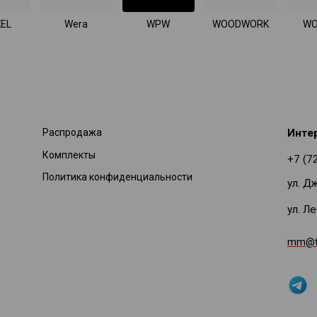
EL
Wera
WPW
WOODWORK
WO
Распродажа
Инте
Комплекты
+7 (7
Политика конфиденциальности
ул. Д
ул. Л
mm@ti