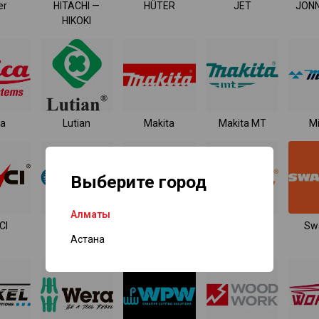
er
HITACHI —
HÜTER
JET
JON
HIKOKI
ca
Lutian
Makita
Makita MT
M
Выберите город
Алматы
CI
Sonnenflex
Stabila
STIHL
Sw
Астана