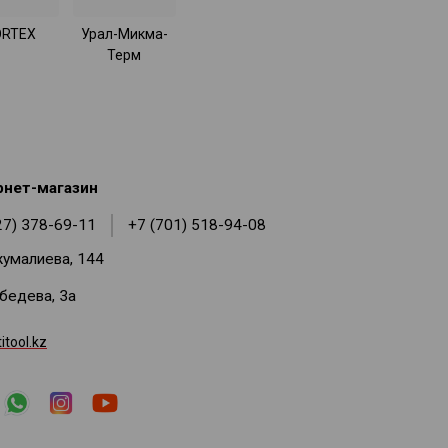
RTEX
Урал-Микма-
Терм
рнет-магазин
27) 378-69-11
+7 (701) 518-94-08
жумалиева, 144
ебедева, 3а
tool.kz