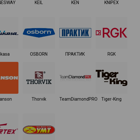
NESWAY
KEIL
KEN
KNIPEX
ikasa
OSBORN
ПРАКТИК
RGK
anson
Thorvik
TeamDiamondPRO
Tiger-King