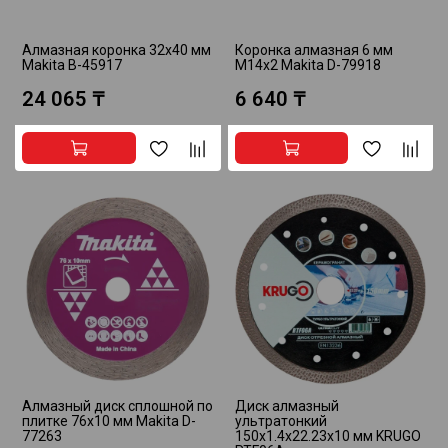
Алмазная коронка 32x40 мм
Коронка алмазная 6 мм
Makita B-45917
M14x2 Makita D-79918
24 065 ₸
6 640 ₸
Алмазный диск сплошной по
Диск алмазный
плитке 76x10 мм Makita D-
ультратонкий
77263
150x1.4x22.23x10 мм KRUGO