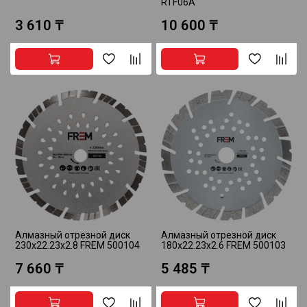
RTF06A
3 610 ₸
10 600 ₸
Алмазный отрезной диск
Алмазный отрезной диск
230x22.23x2.8 FREM 500104
180x22.23x2.6 FREM 500103
7 660 ₸
5 485 ₸