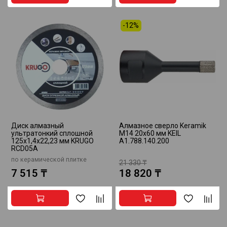
-12%
Диск алмазный
Алмазное сверло Keramik
ультратонкий сплошной
М14 20x60 мм KEIL
125x1,4x22,23 мм KRUGO
A1.788.140.200
RCD05A
по керамической плитке
21 330 ₸
7 515 ₸
18 820 ₸