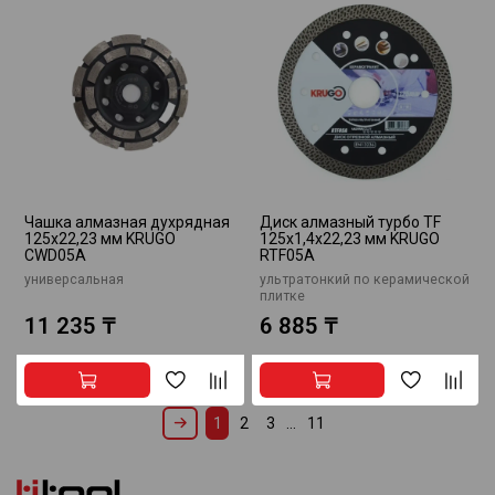
Чашка алмазная духрядная
Диск алмазный турбо TF
125х22,23 мм KRUGO
125х1,4х22,23 мм KRUGO
CWD05A
RTF05A
универсальная
ультратонкий по керамической
плитке
11 235 ₸
6 885 ₸
1
2
3
…
11