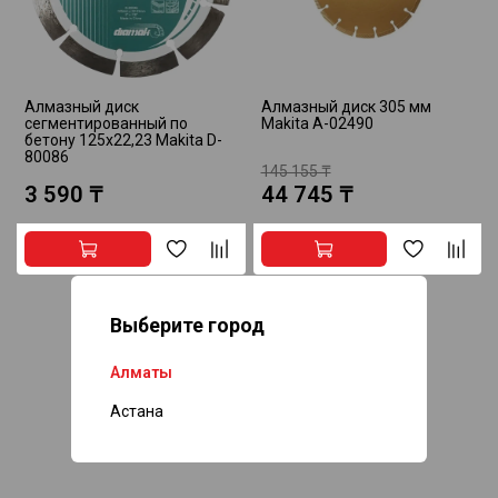
Алмазный диск
Алмазный диск 305 мм
сегментированный по
Makita A-02490
бетону 125x22,23 Makita D-
80086
145 155 ₸
3 590 ₸
44 745 ₸
Выберите город
Алматы
Астана