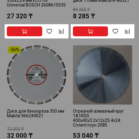
350х25,4 мм ECO for
диск 110мм Makita A-86321
Universal BOSCH 2608615035
89 355 ₸
27 320 ₸
8 285 ₸
-56%
Диск для бензореза 350 мм
Отрезной алмазный круг
Makita 966244021
1A1RSS
400x40x3.2x12x25.4x24
Сплитстоун 2085
72 305 ₸
32 000 ₸
53 040 ₸