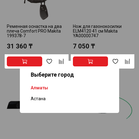
Ременная оснастка на два
Нож для газонокосилки
плеча Comfort PRO Makita
ELM4120 41 см Makita
199378-7
YA00000747
31 360 ₸
7 050 ₸
Выберите город
Алматы
Астана