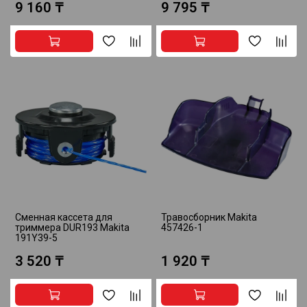
9 160 ₸
9 795 ₸
Сменная кассета для
Травосборник Makita
триммера DUR193 Makita
457426-1
191Y39-5
3 520 ₸
1 920 ₸