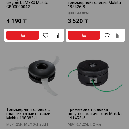
см для DLM330 Makita
триммерной головки Makita
GB00000042
198426-9
для 198383-1
4 190 ₸
3 520 ₸
Триммерная головка с
Триммерная головка
пластиковыми ножами
полуавтоматическая Makita
Makita 198383-1
1914R8-6
М8х1,25R, М8/10х1,25LH
M8/10x1,25LH, 2 мм