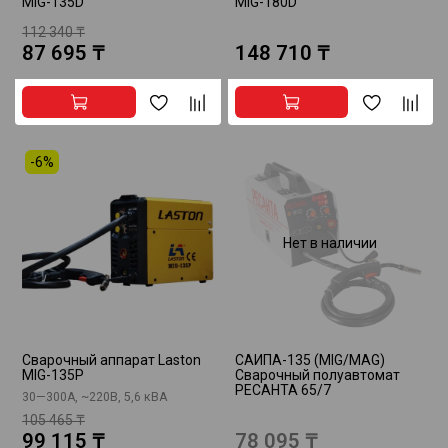
MIG-135D
MIG-180D
112 340 ₸
87 695 ₸
148 710 ₸
-6%
Нет в наличии
Сварочный аппарат Laston
САИПА-135 (MIG/MAG)
MIG-135P
Сварочный полуавтомат
РЕСАНТА 65/7
30—300А, ~220В, 5,6 кВА
105 465 ₸
99 115 ₸
78 095 ₸