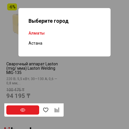
-6%
Выберите город
Нет в наличии
Алматы
Астана
Сварочный аппарат Laston
(mig/ ммa) Laston Welding
MIG-135
220 В; 5,5 кВт; 30—130 А; 0,6 —
0,8 мм;...
100 475 ₸
94 195 ₸