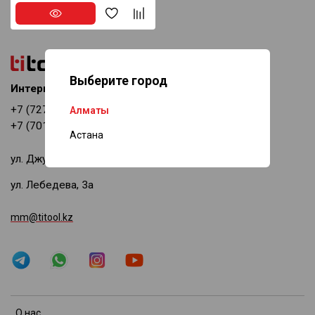
Выберите город
Интернет-магазин
+7 (727) 378-69-11
Алматы
+7 (701) 518-94-08
Астана
ул. Джумалиева, 144
ул. Лебедева, 3а
mm@titool.kz
О нас