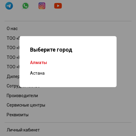
О нас
ТОО «Максаймандары»
ТОО «Курал М»
Выберите город
ТОО «Курал-Астана» на Пушкина
Алматы
ТОО «Курал-Астана»
Астана
Дилеры
Сотрудничество
Производители
Сервисные центры
Реквизиты
Личный кабинет