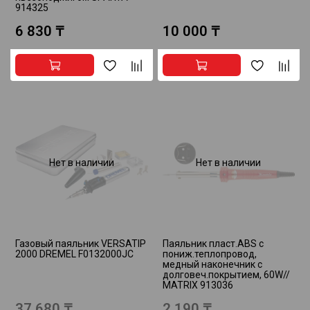
914325
6 830 ₸
10 000 ₸
Нет в наличии
Нет в наличии
Газовый паяльник VERSATIP
Паяльник пласт.ABS с
2000 DREMEL F0132000JC
пониж.теплопровод,
медный наконечник с
долговеч.покрытием, 60W//
MATRIX 913036
37 680 ₸
2 190 ₸