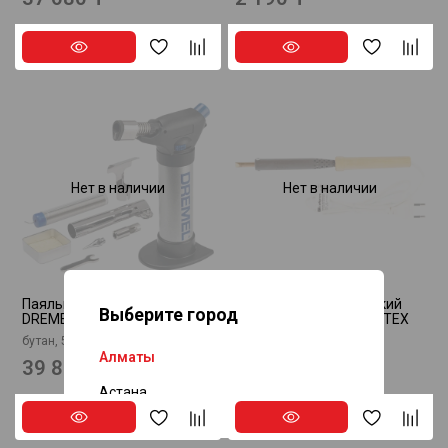
Нет в наличии
Нет в наличии
Паяльная лампа VersaFlame
Паяльник электрический
Выберите город
DREMEL F0132200JC
ЭПСН-03-80/220 СИБРТЕХ
91310
бутан, 550 °C — 1200 °C
Алматы
39 850 ₸
2 140 ₸
Астана