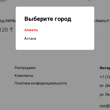
Выберите город
ур RAPALA Makita P-81072
Ножи для ледобура Makita P
120 ₸
22 585 ₸
Алматы
Астана
Распродажа
Инте
Комплекты
+7 (7
Политика конфиденциальности
ул. Д
ул. Л
mm@ti