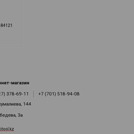
-84121
рнет-магазин
27) 378-69-11
+7 (701) 518-94-08
жумалиева, 144
ебедева, 3а
tool.kz