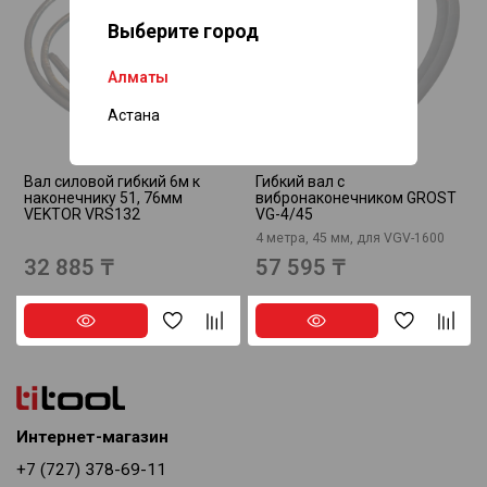
Выберите город
Нет в наличии
Нет в наличии
Алматы
Астана
Вал силовой гибкий 6м к
Гибкий вал с
наконечнику 51, 76мм
вибронаконечником GROST
VEKTOR VRS132
VG-4/45
4 метра, 45 мм, для VGV-1600
32 885 ₸
57 595 ₸
Интернет-магазин
+7 (727) 378-69-11