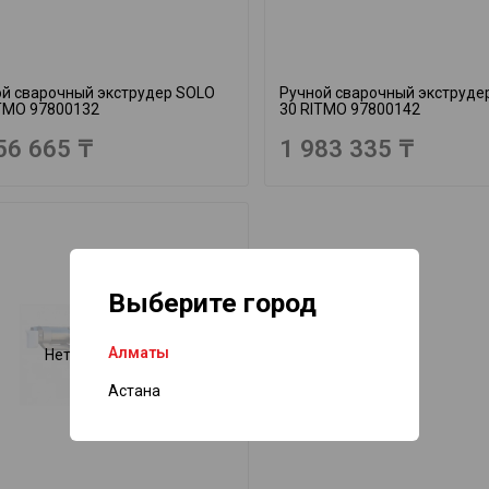
й сварочный экструдер SOLO
Ручной сварочный экструде
TMO 97800132
30 RITMO 97800142
56 665 ₸
1 983 335 ₸
Выберите город
Алматы
Нет в наличии
Астана