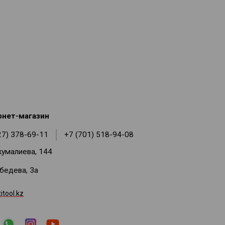
рнет-магазин
27) 378-69-11
+7 (701) 518-94-08
жумалиева, 144
ебедева, 3а
tool.kz