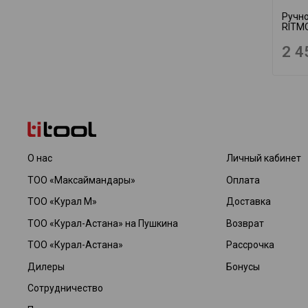
Ручно
RITM
2 4
О нас
Личный кабинет
ТОО «Максаймандары»
Оплата
ТОО «Курал М»
Доставка
ТОО «Курал-Астана» на Пушкина
Возврат
ТОО «Курал-Астана»
Рассрочка
Дилеры
Бонусы
Сотрудничество