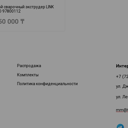
й сварочный экструдер LINK
O 97800112
50 000 ₸
Распродажа
Инте
Комплекты
+7 (7
Политика конфиденциальности
ул. Д
ул. Л
mm@ti