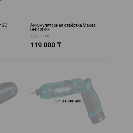
т GO
Аккумуляторная отвёртка Makita
DF012DSE
7,2 В, 8 Н·м
119 000 ₸
Нет в наличии