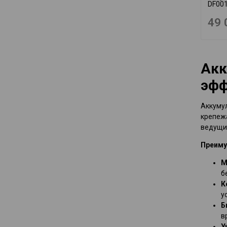
DF00
49 
Акк
эфф
Аккуму
крепежа
ведущи
Преиму
М
б
К
у
Б
в
У