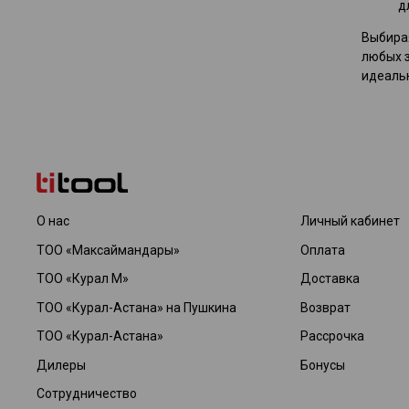
д
Выбирая
любых з
идеаль
О нас
Личный кабинет
ТОО «Максаймандары»
Оплата
ТОО «Курал М»
Доставка
ТОО «Курал-Астана» на Пушкина
Возврат
ТОО «Курал-Астана»
Рассрочка
Дилеры
Бонусы
Сотрудничество