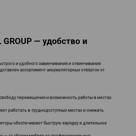
 GROUP — удобство и
строго и удобного завинчивания и отвинчивания
дставлен ассортимент аккумуляторных отвёрток от
т свободу перемещения и возможность работы в местах
яют работать в труднодоступных местах и снижать
ляторы обеспечивают быструю зарядку и длительное
ач — от сборки мебели до профессиональных