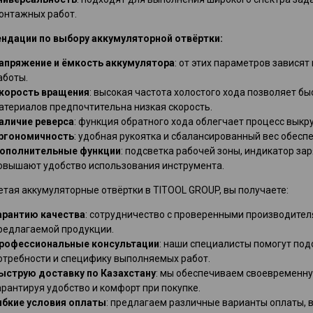
онтажных работ.
ндации по выбору аккумуляторной отвёртки:
апряжение и ёмкость аккумулятора
: от этих параметров завися
аботы.
корость вращения
: высокая частота холостого хода позволяет б
атериалов предпочтительна низкая скорость.
аличие реверса
: функция обратного хода облегчает процесс выкр
ргономичность
: удобная рукоятка и сбалансированный вес обесп
ополнительные функции
: подсветка рабочей зоны, индикатор з
овышают удобство использования инструмента.
тая аккумуляторные отвёртки в TITOOL GROUP, вы получаете:
арантию качества
: сотрудничество с проверенными производите
редлагаемой продукции.
рофессиональные консультации
: наши специалисты помогут по
отребности и специфику выполняемых работ.
ыструю доставку по Казахстану
: мы обеспечиваем своевременну
арантируя удобство и комфорт при покупке.
ибкие условия оплаты
: предлагаем различные варианты оплаты, в