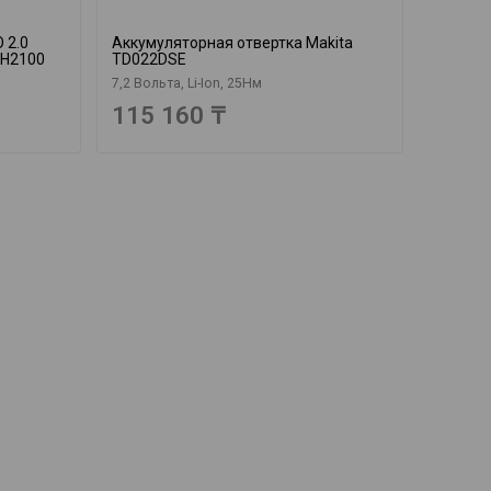
 2.0
Аккумуляторная отвертка Makita
9H2100
TD022DSE
7,2 Вольта, Li-Ion, 25Нм
115 160 ₸