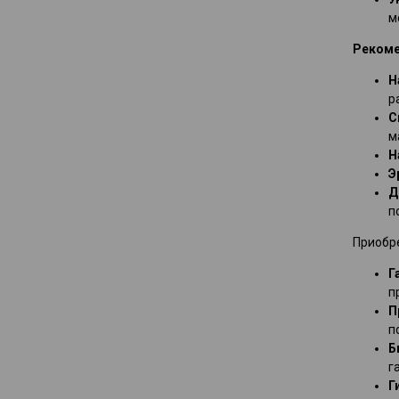
м
Рекоме
Н
р
С
м
Н
Э
Д
п
Приобре
Г
п
П
п
Б
г
Г