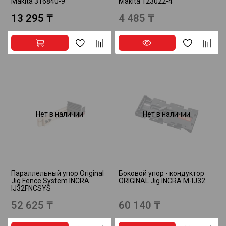
Makita 316840-9
Makita 123022-4
13 295 ₸
4 485 ₸
Нет в наличии
Нет в наличии
Параллельный упор Original
Боковой упор - кондуктор
Jig Fence System INCRA
ORIGINAL Jig INCRA M-IJ32
IJ32FNCSYS
52 625 ₸
60 140 ₸