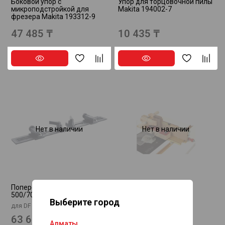
Боковой упор с
Упор для торцовочной пилы
микроподстройкой для
Makita 194002-7
фрезера Makita 193312-9
47 485 ₸
10 435 ₸
Нет в наличии
Нет в наличии
Поперечный упор QA-DF
INCRA I-BOX
500/700 FESTOOL 498590
Выберите город
для DF 500 и DF 700
63 605 ₸
192 720 ₸
Алматы