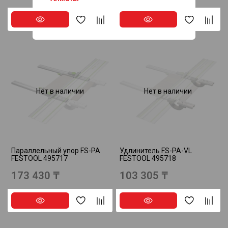
Астана
Нет в наличии
Нет в наличии
Параллельный упор FS-PA
Удлинитель FS-PA-VL
FESTOOL 495717
FESTOOL 495718
173 430 ₸
103 305 ₸