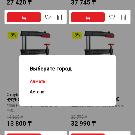
27 420 ₸
37 745 ₸
-8%
-8%
Выберите город
Алматы
Астана
Струбцина из ковкого
Струбцина из ковкого
чугуна BESSEY TPN16BE-2K
чугуна BESSEY TPN40BE
5500 Н; 400 х 175 мм; 32 x 10
5500 Н; 160 х 80 мм; 25 x 6 мм;...
мм;...
14 965 ₸
35 775 ₸
13 800 ₸
32 990 ₸