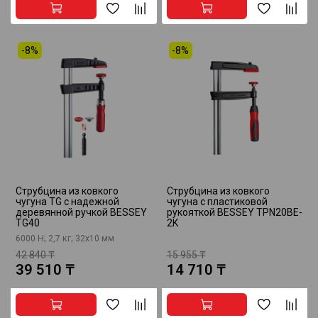
-8%
-8%
Струбцина из ковкого
Струбцина из ковкого
чугуна TG с надежной
чугуна с пластиковой
деревянной ручкой BESSEY
рукояткой BESSEY TPN20BE-
TG40
2K
6000 Н; 2,7 кг; 32х10 мм
42 840 ₸
15 955 ₸
39 510 ₸
14 710 ₸