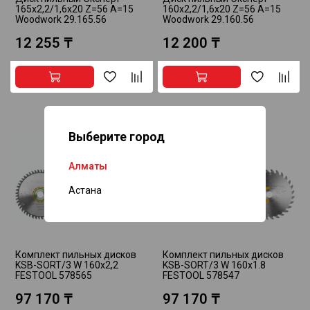
165x2,2/1,6x20 Z=56 A=15
160x2,2/1,6x20 Z=56 A=15
Woodwork 29.165.56
Woodwork 29.160.56
12 255 ₸
12 200 ₸
Выберите город
Алматы
Астана
Комплект пильных дисков
Комплект пильных дисков
KSB-SORT/3 W 160x2,2
KSB-SORT/3 W 160x1.8
FESTOOL 578565
FESTOOL 578547
97 170 ₸
97 170 ₸