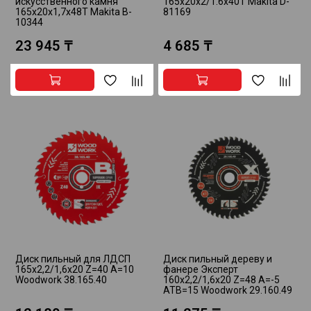
искусственного камня
165x20x2/1.6x40T Makita D-
165x20x1,7x48T Makita B-
81169
10344
23 945 ₸
4 685 ₸
Диск пильный для ЛДСП
Диск пильный дереву и
165x2,2/1,6x20 Z=40 A=10
фанере Эксперт
Woodwork 38.165.40
160x2,2/1,6x20 Z=48 A=-5
ATB=15 Woodwork 29.160.49