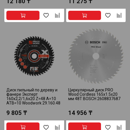
12 180 ₸
11 275 ₸
Диск пильный по дереву и
Циркулярный диск PRO
фанере Эксперт
Wood Cordless 165x1.5x20
160x2,2/1,6x20 Z=48 A=10
мм 48T BOSCH 2608837687
ATB=10 Woodwork 29.160.48
9 805 ₸
14 956 ₸