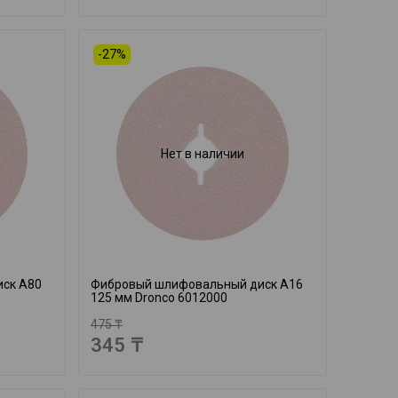
-27%
Нет в наличии
ск A80
Фибровый шлифовальный диск A16
125 мм Dronco 6012000
475 ₸
345 ₸