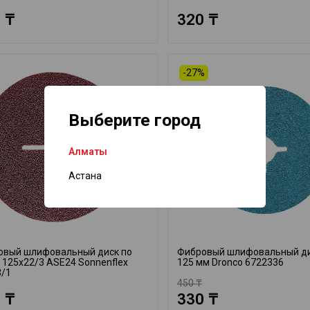
 ₸
320 ₸
-27%
Выберите город
Алматы
Астана
овый шлифовальный диск по
Фибровый шлифовальный ди
 125x22/3 ASE24 Sonnenflex
125 мм Dronco 6722336
3/1
450 ₸
 ₸
330 ₸