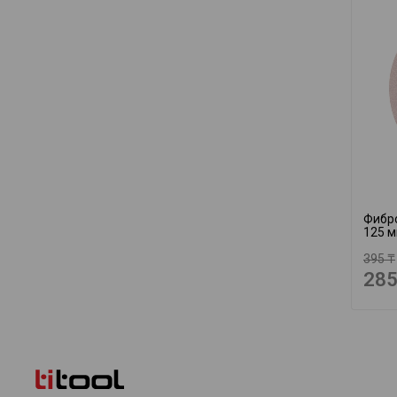
Фибр
125 м
395 ₸
285