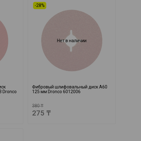
-28%
Нет в наличии
иск
Фибровый шлифовальный диск A60
3 Dronco
125 мм Dronco 6012006
380 ₸
275 ₸