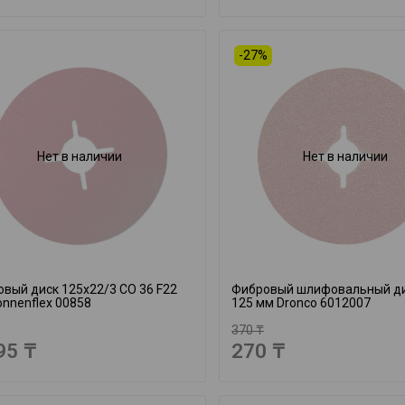
-27%
Нет в наличии
Нет в наличии
вый диск 125x22/3 CO 36 F22
Фибровый шлифовальный ди
onnenflex 00858
125 мм Dronco 6012007
370 ₸
95 ₸
270 ₸