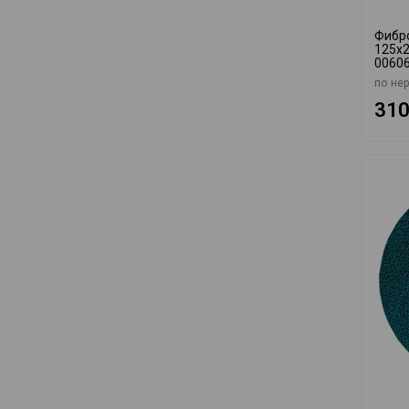
Фибр
125x2
0060
по не
310