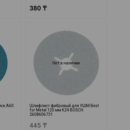
380 ₸
Нет в наличии
ск A60
Шлифлист фибровый для УШМ Best
for Metal 125 мм К24 BOSCH
2608606731
445 ₸