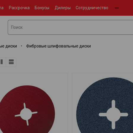
та
Рассрочка
Бонусы
Дилеры
Сотрудничество
ые диски
Фибровые шлифовальные диски