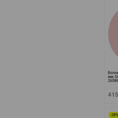
Волок
мм, G
2608
415
-28