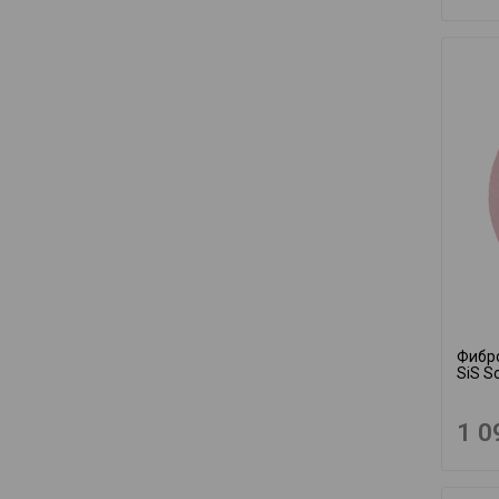
Фибро
SiS S
1 0