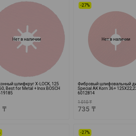
-27%
Нет в наличии
Нет в наличии
онный шлифкруг X-LOCK, 125
Фибровый шлифовальный д
60, Best for Metal + Inox BOSCH
Special AK Korn 36+ 125X22,2
619185
6012814
1 010 ₸
 ₸
735 ₸
%
-27%