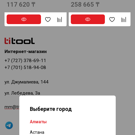
117 620 ₸
258 665 ₸
Интернет-магазин
+7 (727) 378-69-11
+7 (701) 518-94-08
ул. Джумалиева, 144
ул. Лебедева, 3а
mm@titool.kz
Выберите город
Алматы
Астана