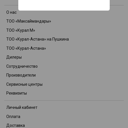
О нас
ТОО «Максаймандары»
ТОО «Курал М»
ТОО «Курал-Астана» на Пушкина
ТОО «Курал-Астана»
Дилеры
Сотрудничество
Производители
Сервисные центры
Реквизиты
Личный кабинет
Оплата
Доставка