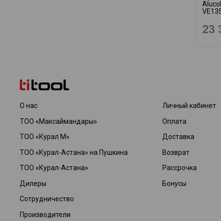
Aluco
VE13
23 
О нас
Личный кабинет
ТОО «Максаймандары»
Оплата
ТОО «Курал М»
Доставка
ТОО «Курал-Астана» на Пушкина
Возврат
ТОО «Курал-Астана»
Рассрочка
Дилеры
Бонусы
Сотрудничество
Производители