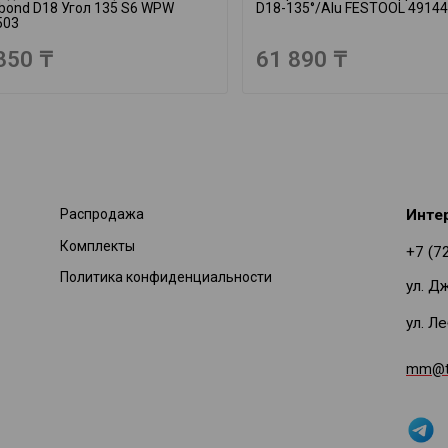
bond D18 Угол 135 S6 WPW
D18-135°/Alu FESTOOL 4914
503
350 ₸
61 890 ₸
Распродажа
Инте
Комплекты
+7 (7
Политика конфиденциальности
ул. Д
ул. Л
mm@ti