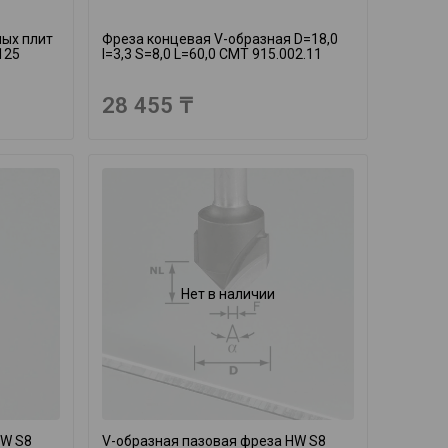
ных плит
Фреза концевая V-образная D=18,0
125
I=3,3 S=8,0 L=60,0 CMT 915.002.11
28 455 ₸
Нет в наличии
HW S8
V-образная пазовая фреза HW S8