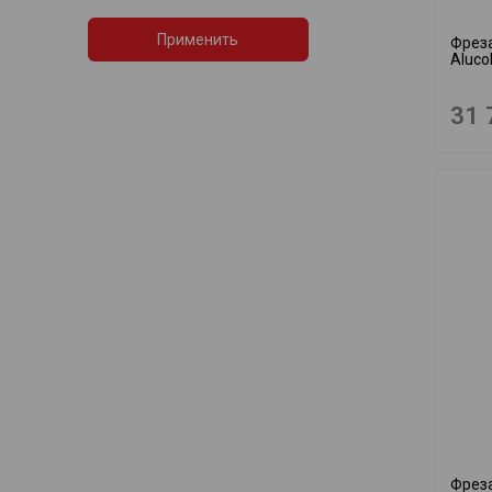
Применить
Фреза
Aluco
31 
Фреза