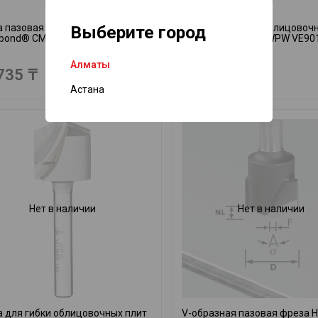
Выберите город
 пазовая V-образная 90° для
Фреза для гибки облицовоч
bond® CMT 915.001.11
Alucobond D13 S8 WPW VE90
90°
Алматы
735 ₸
27 025 ₸
Астана
Нет в наличии
Нет в наличии
 для гибки облицовочных плит
V-образная пазовая фреза 