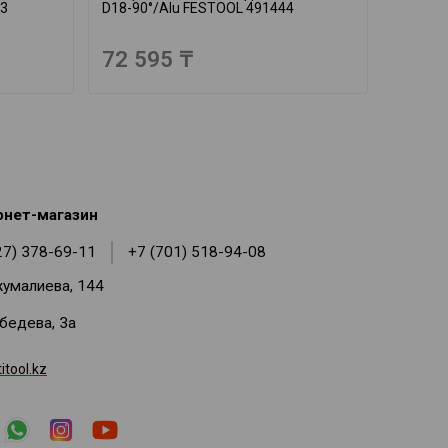
43
D18-90°/Alu FESTOOL 491444
72 595 ₸
рнет-магазин
27) 378-69-11
+7 (701) 518-94-08
жумалиева, 144
ебедева, 3а
tool.kz