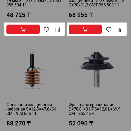
19 мм S=12 D=50,8x22,2 CMT
сращивания 15-28,5мм S=12
955.504.11
D=70x31,7 CMT 955.503.11
48 725 ₸
68 955 ₸
Фреза для сращивания
Фреза для сращивания
наборная S=12 D=47,6x36
D=70,0 I=31,7 S=12,0 L=69,9
CMT 900.606.11
CMT 955.4570
88 270 ₸
52 090 ₸