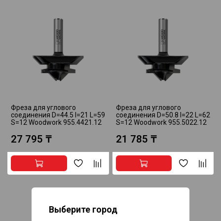
Фреза для углового
Фреза для углового
соединения D=44.5 I=21 L=59
соединения D=50.8 I=22 L=62
S=12 Woodwork 955.4421.12
S=12 Woodwork 955.5022.12
27 795 ₸
21 785 ₸
Выберите город