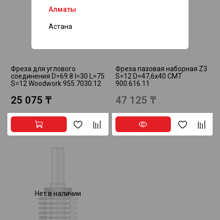
Алматы
Нет в наличии
Астана
Фреза для углового
Фреза пазовая наборная Z3
соединения D=69.8 I=30 L=75
S=12 D=47,6x40 CMT
S=12 Woodwork 955.7030.12
900.616.11
25 075 ₸
47 125 ₸
Нет в наличии