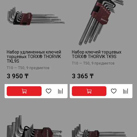
Набор удлиненных ключей
Набор ключей торцевых
торцевых TORX® THORVIK
TORX® THORVIK TK9S
TKL9S
Т10 — T50, 9 предметов
Т10 — T50, 9 предметов
3 950 ₸
3 365 ₸