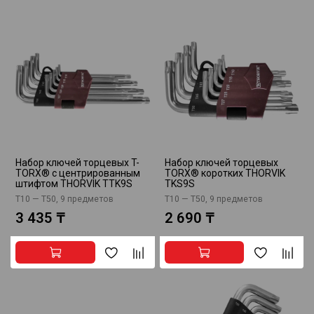
Набор ключей торцевых T-
Набор ключей торцевых
TORX® с центрированным
TORX® коротких THORVIK
штифтом THORVIK TTK9S
TKS9S
Т10 — T50, 9 предметов
Т10 — T50, 9 предметов
3 435 ₸
2 690 ₸