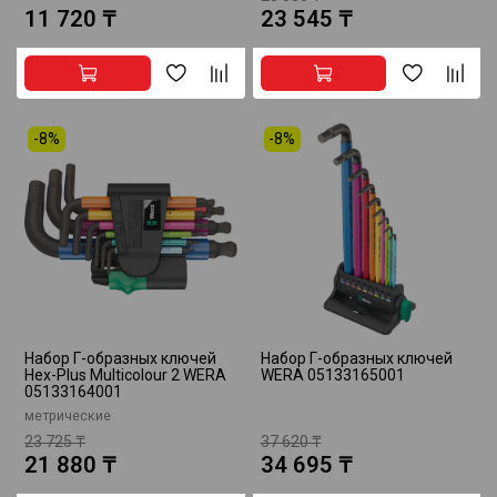
11 720 ₸
23 545 ₸
-8%
-8%
Набор Г-образных ключей
Набор Г-образных ключей
Hex-Plus Multicolour 2 WERA
WERA 05133165001
05133164001
метрические
23 725 ₸
37 620 ₸
21 880 ₸
34 695 ₸