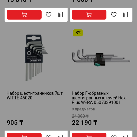
-8%
Набор шестигранников 7шт
Набор Г-образных
WITTE 45020
шестигранных ключей Hex-
Plus WERA 05073391001
9 предметов
24 060 ₸
905 ₸
22 190 ₸