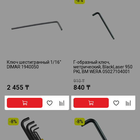
-8%
Ключ шестигранный 1/16"
Г-образный ключ,
DIMAR 1940050
метрический, BlackLaser 950
PKL BM WERA 05027104001
910 ₸
2 455 ₸
840 ₸
-8%
-8%