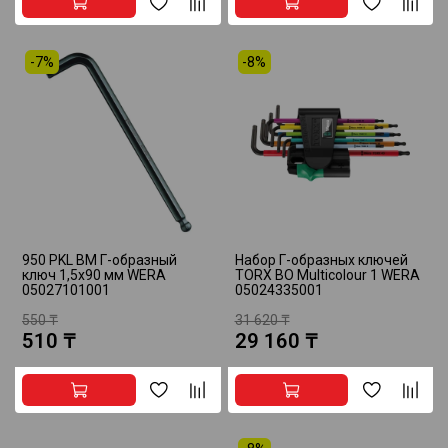
-7%
-8%
950 PKL BM Г-образный
Набор Г-образных ключей
ключ 1,5х90 мм WERA
TORX BO Multicolour 1 WERA
05027101001
05024335001
550 ₸
31 620 ₸
510 ₸
29 160 ₸