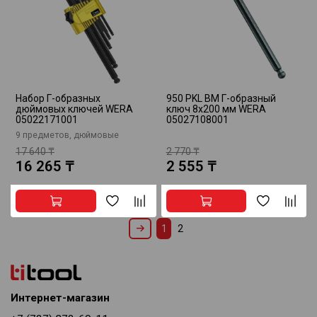
Набор Г-образных
950 PKL BM Г-образный
дюймовых ключей WERA
ключ 8х200 мм WERA
05022171001
05027108001
9 предметов, дюймовые
17 640 ₸
2 770 ₸
16 265 ₸
2 555 ₸
1
2
Интернет-магазин