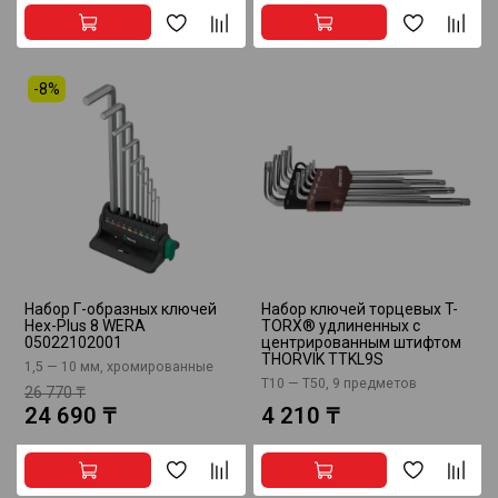
-8%
Набор Г-образных ключей
Набор ключей торцевых T-
Hex-Plus 8 WERA
TORX® удлиненных с
05022102001
центрированным штифтом
THORVIK TTKL9S
1,5 — 10 мм, хромированные
Т10 — T50, 9 предметов
26 770 ₸
24 690 ₸
4 210 ₸