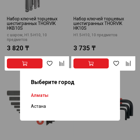
Набор ключей торцевых
Набор ключей торцевых
шестигранных THORVIK
шестигранных THORVIK
HKB10S
HK10S
с шаром, H1.5-H10, 10
H1.5-H10, 10 предметов
предметов
3 820 ₸
3 735 ₸
Выберите город
Алматы
Астана