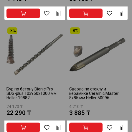
-8%
-8%
Бур по бетону Bionic Pro
Сверло по стеклу и
SDS-plus 10x950x1000 мм
керамике Ceramic Master
Heller 19882
8х85 мм Heller 50096
24 170 ₸
4 210 ₸
22 290 ₸
3 885 ₸