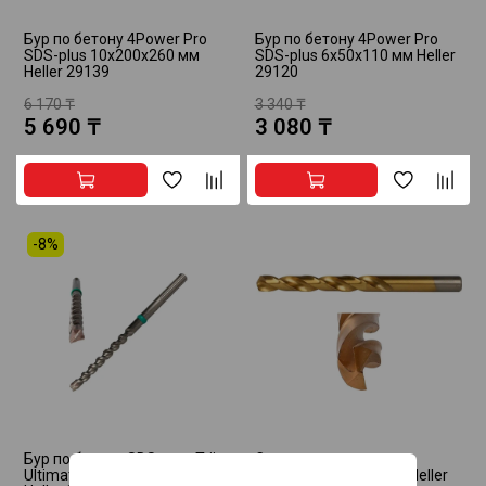
Бур по бетону 4Power Pro
Бур по бетону 4Power Pro
SDS-plus 10х200х260 мм
SDS-plus 6х50х110 мм Heller
Heller 29139
29120
6 170 ₸
3 340 ₸
5 690 ₸
3 080 ₸
-8%
Бур по бетону SDS-max Trijet
Сверло по металлу
Ultimate 40x600x720 мм
8х75х117 мм HSS TiN Heller