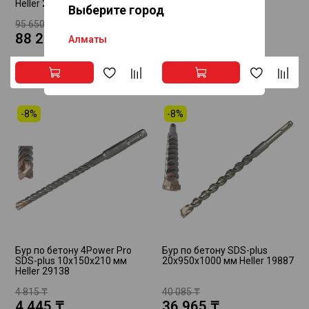
Heller 28201
29299
Выберите город
10 шт/уп
95 650 ₸
88 210 ₸
16 710 ₸
Алматы
Астана
-8%
-8%
Бур по бетону 4Power Pro
Бур по бетону SDS-plus
SDS-plus 10х150х210 мм
20x950x1000 мм Heller 19887
Heller 29138
4 815 ₸
40 085 ₸
4 445 ₸
36 965 ₸