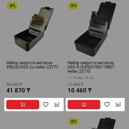
-8%
-8%
Набор свёрл по металлу
Набор свёрл по металлу
990/25 HSS-Co Heller 23777
HSS-R SUPER PRO TWIST
Heller 23773
1—13 мм, 25 шт.
45 405 ₸
11 340 ₸
41 870 ₸
10 460 ₸
-8%