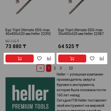
Бур Trijet Ultimate SDS-max
Бур Trijet Ultimate SDS-max
40x400x520 мм Heller 22392
35x400x520 мм Heller 22387
80 115 ₸
73 880 ₸
64 525 ₸
1
2
3
…
22
Heller — успешная компания-
производитель свёрл и
бурового инструмента,
которая была основана почти
160 лет назад.
Сегодня ITW Heller поставляет
свой инструмент на мировой
рынок и является одной из