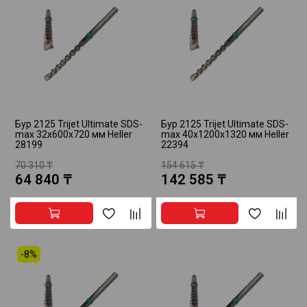
Бур 2125 Trijet Ultimate SDS-
Бур 2125 Trijet Ultimate SDS-
max 32x600x720 мм Heller
max 40x1200x1320 мм Heller
28199
22394
70 310 ₸
154 615 ₸
64 840 ₸
142 585 ₸
-8%