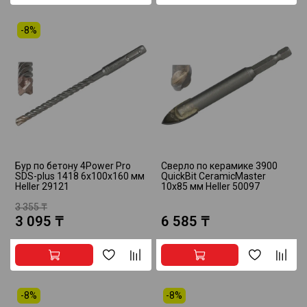
-8%
Бур по бетону 4Power Pro
Сверло по керамике 3900
SDS-plus 1418 6х100х160 мм
QuickBit CeramicMaster
Heller 29121
10x85 мм Heller 50097
3 355 ₸
3 095 ₸
6 585 ₸
-8%
-8%