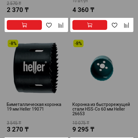
10 шт/уп
2 570 ₸
2 370 ₸
4 360 ₸
-8%
-8%
Биметаллическая коронка
Коронка из быстрорежущей
19 мм Heller 19071
стали HSS-Co 60 мм Heller
26653
3 545 ₸
10 075 ₸
3 270 ₸
9 295 ₸