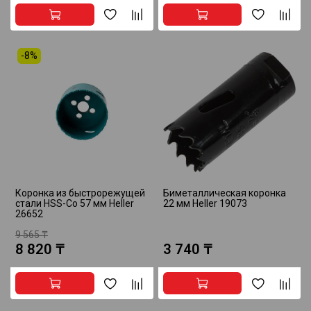
-8%
Коронка из быстрорежущей
Биметаллическая коронка
стали HSS-Co 57 мм Heller
22 мм Heller 19073
26652
9 565 ₸
8 820 ₸
3 740 ₸