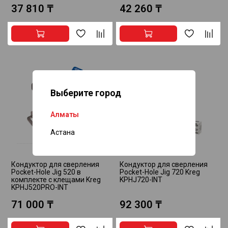
37 810 ₸
42 260 ₸
Выберите город
Алматы
Астана
Кондуктор для сверления
Кондуктор для сверления
Pocket-Hole Jig 520 в
Pocket-Hole Jig 720 Kreg
комплекте с клещами Kreg
KPHJ720-INT
KPHJ520PRO-INT
71 000 ₸
92 300 ₸