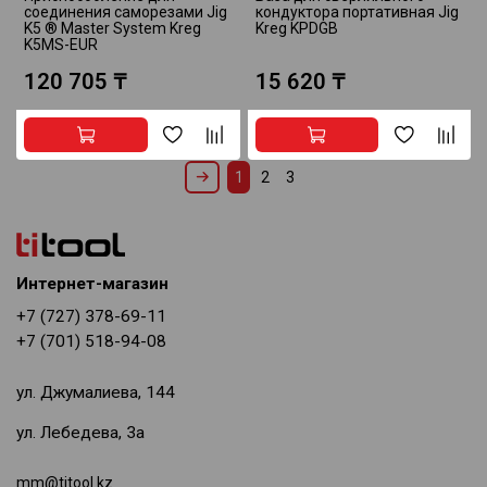
соединения саморезами Jig
кондуктора портативная Jig
K5 ® Master System Kreg
Kreg KPDGB
K5MS-EUR
120 705 ₸
15 620 ₸
1
2
3
Интернет-магазин
+7 (727) 378-69-11
+7 (701) 518-94-08
ул. Джумалиева, 144
ул. Лебедева, 3а
mm@titool.kz