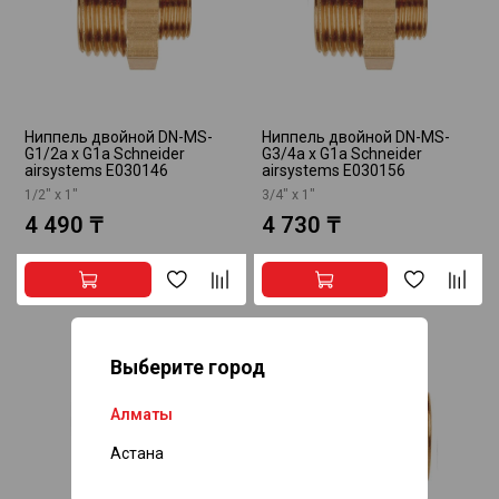
Ниппель двойной DN-MS-
Ниппель двойной DN-MS-
G1/2a x G1a Schneider
G3/4a x G1a Schneider
airsystems E030146
airsystems E030156
1/2" х 1"
3/4" х 1"
4 490 ₸
4 730 ₸
Выберите город
Алматы
Астана