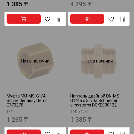
1 385 ₸
4 295 ₸
Нет в наличии
Нет в наличии
Муфта MU-MS-G1/4i
Ниппель двойной DN-MS-
Schneider airsystems
G1/4a x G1/4a Schneider
E770270
airsystems DGKE030122
1/4"
1/4" х 1/4"
1 265 ₸
1 385 ₸