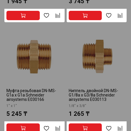
1 945 ₸
3 745 ₸
Муфта резьбовая DN-MS-
Ниппель двойной DN-MS-
G1a x G1a Schneider
G1/8a x G3/8a Schneider
airsystems E030166
airsystems E030113
1" х 1"
1/8" х 3/8"
5 245 ₸
1 265 ₸