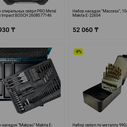
 спиральных свёрл PRO Metal
Набор насадок "Maccess", 10
 Impact BOSCH 2608577146
Makita E-22604
930 ₸
52 060 ₸
-8%
 насадок "Makpac" Makita E-
Набор свёрл по металлу 990