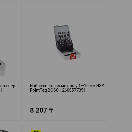
ных свёрл
Набор свёрл по металлу 1—10 мм HSS
H
PointTeq BOSCH 2608577351
8 207 ₸