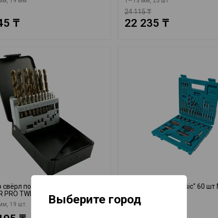
мм, 19 мм
1—13 мм, 25 шт.
24 115 ₸
45 ₸
22 235 ₸
 свёрл по металлу HSS-CO
Набор насадок "Basic" 60 шт 
 PRO TWIST Heller 23299
11829
Выберите город
м, 19 шт.