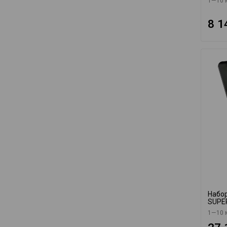
1—10 
8 1
Набор
SUPER
1—10 м