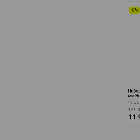
-8%
Набор
мм He
19 шт,
12 97
11 