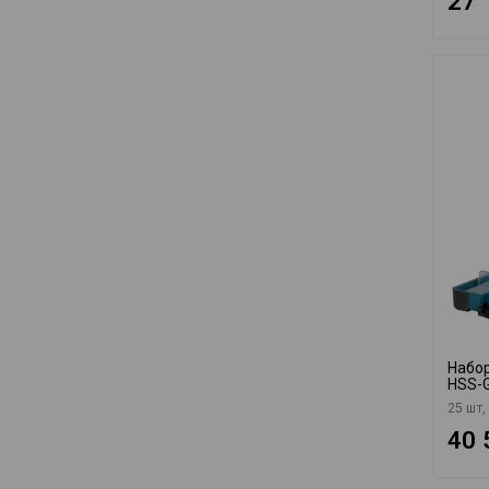
27 
Набор
HSS-G
25 шт,
40 