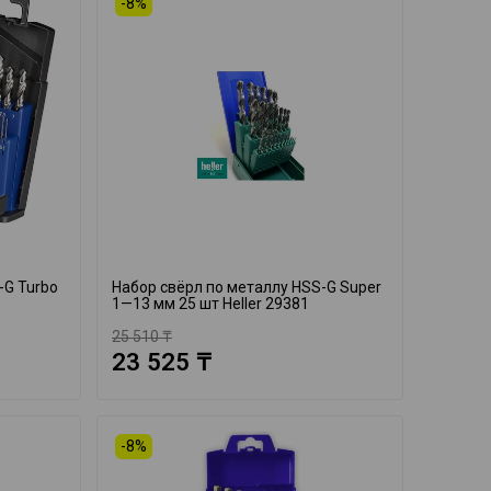
-8%
-G Turbo
Набор свёрл по металлу HSS-G Super
1—13 мм 25 шт Heller 29381
25 510 ₸
23 525 ₸
-8%