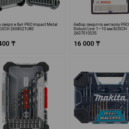
 свёрл и бит PRO Impact Metal
Набор сверл по металлу PRO
BOSCH 2608521U80
Robust Line 1—10 мм BOSCH
2607010535
400 ₸
16 000 ₸