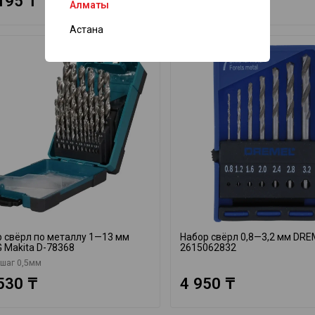
195 ₸
11 835 ₸
Алматы
Астана
 свёрл по металлу 1—13 мм
Набор свёрл 0,8—3,2 мм DRE
 Makita D-78368
2615062832
 шаг 0,5мм
530 ₸
4 950 ₸