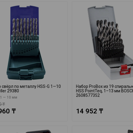
 свёрл по металлу HSS-G 1—10
Набор ProBox из 19 спираль
ller 29380
HSS PointTeq, 1–13 мм BOSC
2608577352
 1 — 10 мм
0 ₸
960 ₸
14 952 ₸