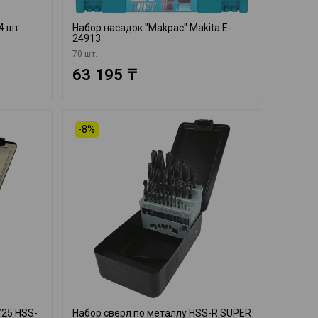
4 шт.
Набор насадок "Makpac" Makita E-
24913
70 шт.
63 195 ₸
-8%
/25 HSS-
Набор свёрл по металлу HSS-R SUPER