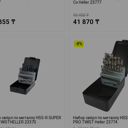
7
Co Heller 23777
45 405 ₸
855 ₸
41 870 ₸
-8%
 свёрл по металлу HSS-R SUPER
Набор свёрл по металлу HS
TWISTHELLER 23370
PRO TWIST Heller 23774