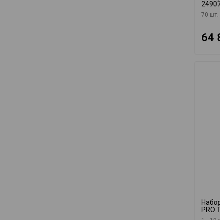
2490
70 шт.
64 
Набор
PRO 