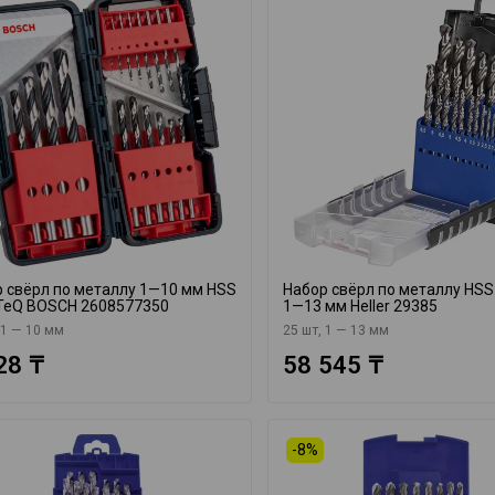
 свёрл по металлу 1—10 мм HSS
Набор свёрл по металлу HSS
tTeQ BOSCH 2608577350
1—13 мм Heller 29385
 1 — 10 мм
25 шт, 1 — 13 мм
28 ₸
58 545 ₸
-8%