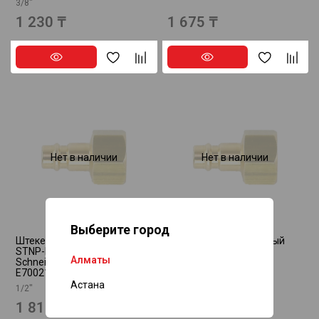
3/8"
1 230 ₸
1 675 ₸
Нет в наличии
Нет в наличии
Выберите город
Штекер соединительный
Штекер соединительный
STNP-MS-NW7,2-G1/2i
STNP-MS-NW7,2-G1/4i
Алматы
Schneider airsystems
Schneider airsystems
E700218
E700216
Астана
1/2"
1/4"
1 815 ₸
1 675 ₸