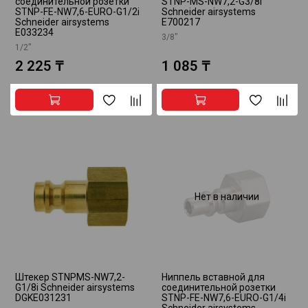
соединительной розетки
STNP-MS-NW7,2-G3/8i
STNP-FE-NW7,6-EURO-G1/2i
Schneider airsystems
Schneider airsystems
E700217
E033234
3/8"
1/2"
2 225 ₸
1 085 ₸
Нет в наличии
Штекер STNPMS-NW7,2-
Ниппель вставной для
G1/8i Schneider airsystems
соединительной розетки
DGKE031231
STNP-FE-NW7,6-EURO-G1/4i
Schneider airsystems