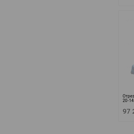
Отре
20-1
97 