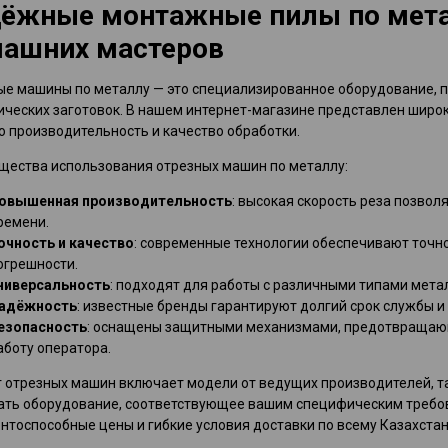
ёжные монтажные пилы по метал
ашних мастеров
е машины по металлу — это специализированное оборудование, п
ческих заготовок. В нашем интернет-магазине представлен широ
 производительность и качество обработки.
щества использования отрезных машин по металлу:
овышенная производительность
: высокая скорость реза позвол
ремени.
очность и качество
: современные технологии обеспечивают точн
огрешности.
ниверсальность
: подходят для работы с различными типами мета
адёжность
: известные бренды гарантируют долгий срок службы и
езопасность
: оснащены защитными механизмами, предотвраща
аботу оператора.
 отрезных машин включает модели от ведущих производителей, таки
ать оборудование, соответствующее вашим специфическим требо
нтоспособные цены и гибкие условия доставки по всему Казахстан