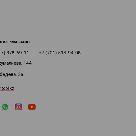
рнет-магазин
27) 378-69-11
+7 (701) 518-94-08
жумалиева, 144
ебедева, 3а
tool.kz