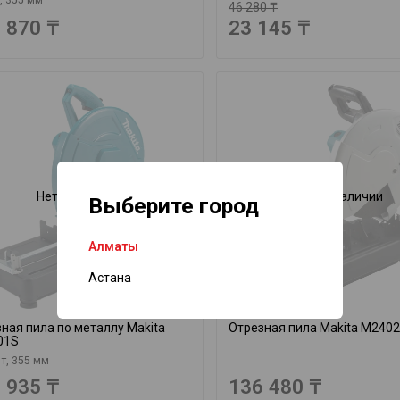
46 280 ₸
 870 ₸
23 145 ₸
Нет в наличии
Нет в наличии
Выберите город
Алматы
Астана
ная пила по металлу Makita
Отрезная пила Makita M2402
01S
т, 355 мм
 935 ₸
136 480 ₸