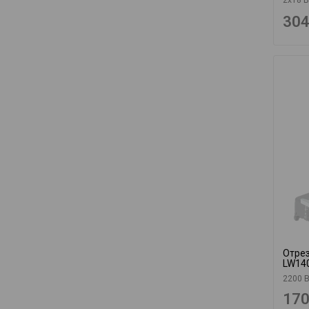
304
Отрез
LW14
2200 В
170