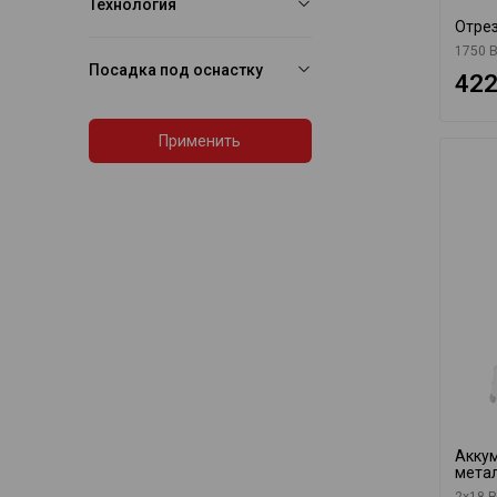
Технология
Отрез
1750 В
Посадка под оснастку
422
Применить
Аккум
метал
2х18 В