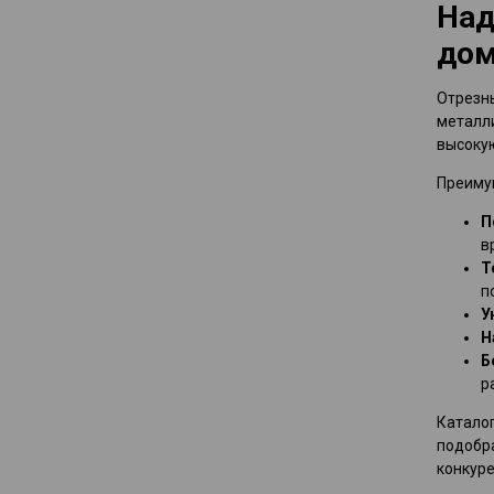
Над
дом
Отрезны
металли
высокую
Преиму
П
в
Т
п
У
Н
Б
р
Каталог
подобр
конкуре