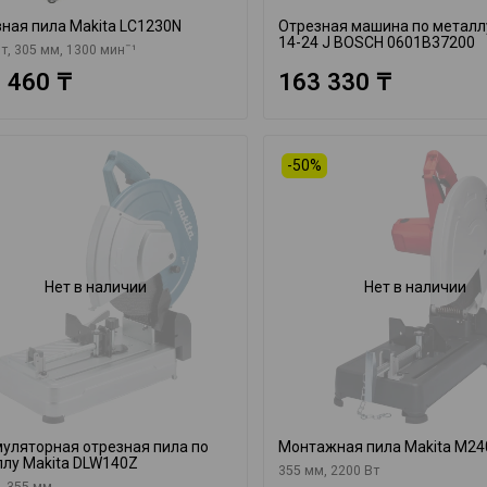
ная пила Makita LC1230N
Отрезная машина по металл
14-24 J BOSCH 0601B37200
т, 305 мм, 1300 минˉ¹
 460 ₸
163 330 ₸
-50%
Нет в наличии
Нет в наличии
уляторная отрезная пила по
Монтажная пила Makita M24
лу Makita DLW140Z
355 мм, 2200 Вт
, 355 мм