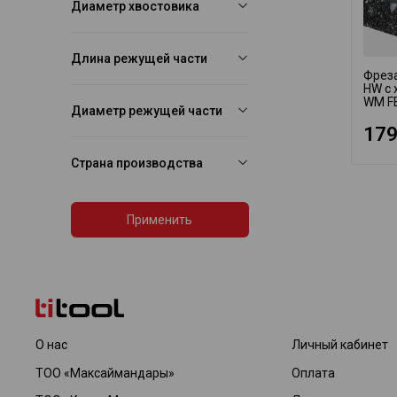
Диаметр хвостовика
Длина режущей части
Фрез
HW с 
WM F
Диаметр режущей части
179
Страна производства
Применить
О нас
Личный кабинет
ТОО «Максаймандары»
Оплата