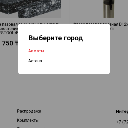
а пазовая со сменными ножами
Фреза пазовая врезная D12x
хвостовиком 12 мм S12 D14/45
Z1 S8 DIMAR 1073575
ESTOOL 491110
сменный нож
Выберите город
 750 ₸
30 065 ₸
Алматы
Астана
Распродажа
Инте
Комплекты
+7 (7