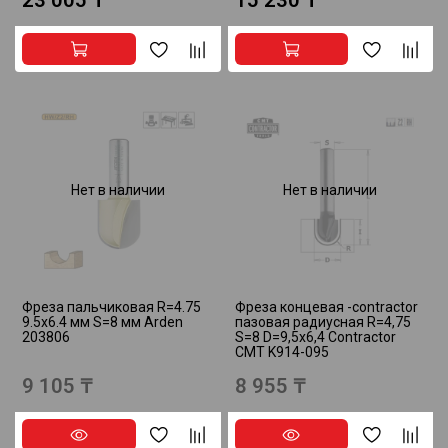
23 005 ₸
15 230 ₸
Нет в наличии
Нет в наличии
Фреза пальчиковая R=4.75
Фреза концевая -contractor
9.5x6.4 мм S=8 мм Arden
пазовая радиусная R=4,75
203806
S=8 D=9,5x6,4 Contractor
CMT K914-095
9 105 ₸
8 955 ₸