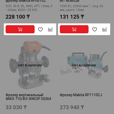
фрезер Makita RP001GZ
MT M3602B
XGT, 40 В, BL, AWS, XPT, 12мм, 0
1650 Вт, 22000 минˉ¹, ход: 60
—60мм, 8000—25 000...
мм, цанга: 12мм
228 100 ₸
131 125 ₸
Нет в наличии
Нет в наличии
Фрезер вертикальный
Фрезер Makita RP1110CJ
ФМЭ-710/8Э ЭНКОР 50264
33 030 ₸
273 940 ₸