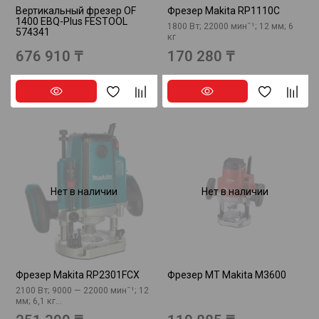
Вертикальный фрезер OF
Фрезер Makita RP1110C
1400 EBQ-Plus FESTOOL
1800 Вт; 22000 минˉ¹; 12 мм; 6
574341
кг
676 910 ₸
170 280 ₸
Нет в наличии
Нет в наличии
Фрезер Makita RP2301FCX
Фрезер MT Makita M3600
2100 Вт; 9000 — 22000 минˉ¹; 12
мм; 6,1 кг...