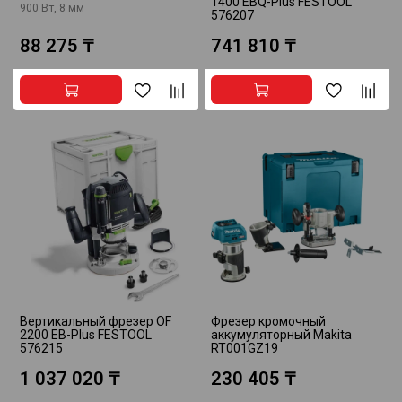
1400 EBQ-Plus FESTOOL
900 Вт, 8 мм
576207
88 275 ₸
741 810 ₸
Вертикальный фрезер OF
Фрезер кромочный
2200 EB-Plus FESTOOL
аккумуляторный Makita
576215
RT001GZ19
1 037 020 ₸
230 405 ₸