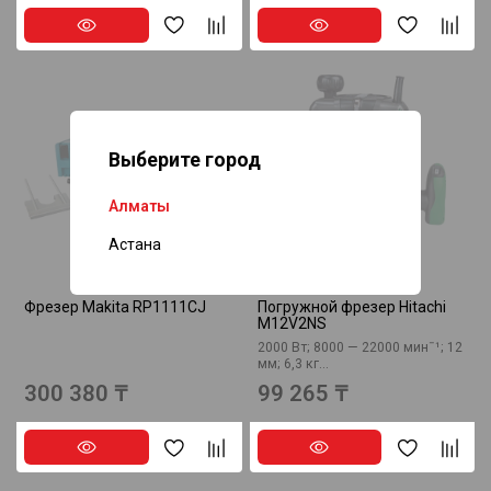
Выберите город
Нет в наличии
Нет в наличии
Алматы
Астана
Фрезер Makita RP1111CJ
Погружной фрезер Hitachi
M12V2NS
2000 Вт; 8000 — 22000 минˉ¹; 12
мм; 6,3 кг...
300 380 ₸
99 265 ₸