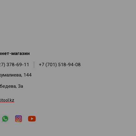
рнет-магазин
27) 378-69-11
+7 (701) 518-94-08
жумалиева, 144
ебедева, 3а
tool.kz