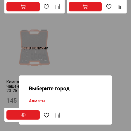
Нет в наличии
Комплект пробочников и
чашечных сверел SP D=16-
Выберите город
20-25-30 RH CMT 500.002.08
145 770 ₸
Алматы
Астана