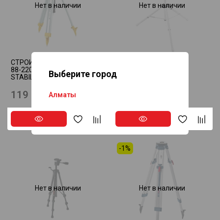
Нет в наличии
Нет в наличии
СТРОИТЕЛЬНЫЙ ШТАТИВ
Штатив ST DUO 200
88-220 СМ BST-K-L 2011
FESTOOL 200038
Выберите город
STABILA 18194
127 325 ₸
119 065 ₸
114 590 ₸
Алматы
Астана
-1%
Нет в наличии
Нет в наличии