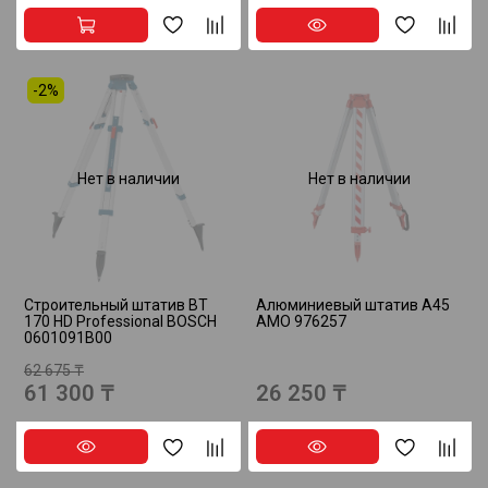
-2%
Нет в наличии
Нет в наличии
Строительный штатив BT
Алюминиевый штатив A45
170 HD Professional BOSCH
AMO 976257
0601091B00
62 675 ₸
61 300 ₸
26 250 ₸